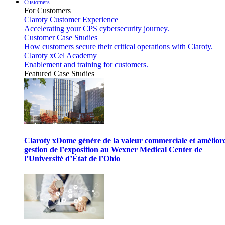
Customers
For Customers
Claroty Customer Experience
Accelerating your CPS cybersecurity journey.
Customer Case Studies
How customers secure their critical operations with Claroty.
Claroty xCel Academy
Enablement and training for customers.
Featured Case Studies
Claroty xDome génère de la valeur commerciale et améliore
gestion de l’exposition au Wexner Medical Center de
l’Université d’État de l’Ohio