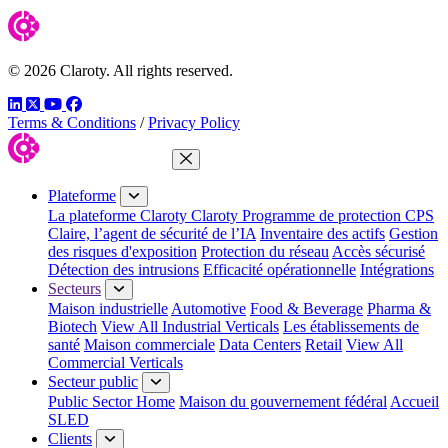
© 2026 Claroty. All rights reserved.
LinkedIn
Twitter
YouTube
Facebook
Terms & Conditions
/
Privacy Policy
Fermer le menu
Plateforme
La plateforme Claroty
Claroty Programme de protection CPS
Claire, l’agent de sécurité de l’IA
Inventaire des actifs
Gestion
des risques d'exposition
Protection du réseau
Accès sécurisé
Détection des intrusions
Efficacité opérationnelle
Intégrations
Secteurs
Maison industrielle
Automotive
Food & Beverage
Pharma &
Biotech
View All Industrial Verticals
Les établissements de
santé
Maison commerciale
Data Centers
Retail
View All
Commercial Verticals
Secteur public
Public Sector Home
Maison du gouvernement fédéral
Accueil
SLED
Clients