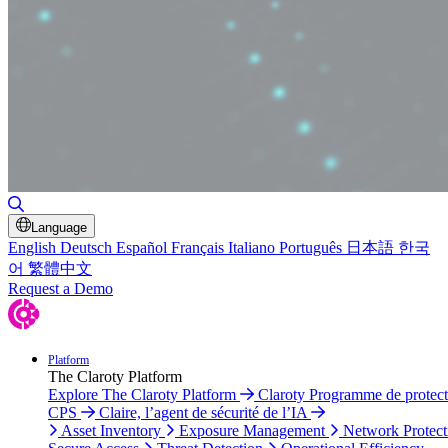
Toggle Search
Language
English
Deutsch
Español
Français
Italiano
Português
日本語
한국
어
繁體中文
Request a Demo
Platform
The Claroty Platform
Explore The Claroty Platform
Claroty Programme de protect
CPS
Claire, l’agent de sécurité de l’IA
Asset Inventory
Exposure Management
Network Protect