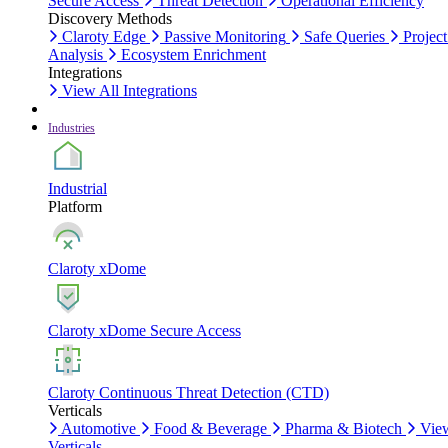
Secure Access
Threat Detection
Operational Efficiency
Discovery Methods
Claroty Edge
Passive Monitoring
Safe Queries
Project
Analysis
Ecosystem Enrichment
Integrations
View All Integrations
Industries
Industrial
Platform
Claroty xDome
Claroty xDome Secure Access
Claroty Continuous Threat Detection (CTD)
Verticals
Automotive
Food & Beverage
Pharma & Biotech
Vie
Verticals