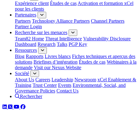
Expérience client
Études de cas
Activation et formation xCel
pour les clients
Partenaires
Partners
Technology Alliance Partners
Channel Partners
Partner Login
Recherche sur les menaces
Team82 Home
Threat Intelligence
Vulnerability Disclosure
Dashboard
Research
Talks
PGP Key
Ressources
Blog
Rapports
Livres blancs
Fiches techniques et aperçus des
solutions
Briefings d’intégration
Études de cas
Webinaires à la
demande
Visit our Nexus Website
Société
About Us
Careers
Leadership
Newsroom
xCel Enablement &
Training
Trust Center
Events
Environmental, Social, and
Governance Policies
Contact Us
Rechercher
LinkedIn
Twitter
YouTube
Facebook