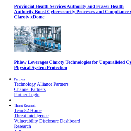
Provincial Health Services Authority and Fraser Health
Authority Boost Cybersecurity Processes and Compliance 
Claroty xDome
Phlow Leverages Claroty Technologies for Unparalleled C
Physical System Protection
Partners
Technology Alliance Partners
Channel Partners
Partner Login
Threat Research
Team82 Home
Threat Intelligence
Vulnerability Disclosure Dashboard
Research