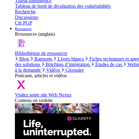
Threat Intelligence
Tableau de bord de divulgation des vulnérabilités
Recherche
Discussions
Clé PGP
Ressources
Ressources (anglais)
Bibliothèque de ressources
Blog
Rapports
Livres blancs
Fiches techniques et aper
des solutions
Briefings d’intégration
Études de cas
Webin
à la demande
Vidéos
Glossaire
Podcasts, articles et vidéos
Visitez notre site Web Nexus
Contenu en vedette