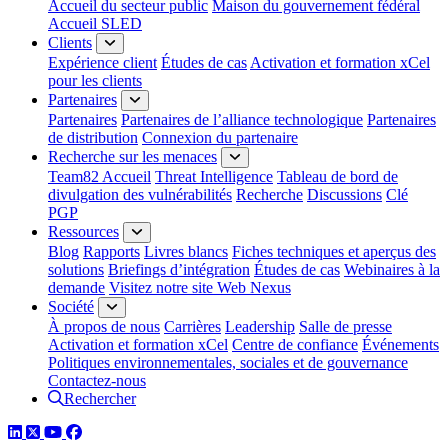
Accueil du secteur public
Maison du gouvernement fédéral
Accueil SLED
Clients
Expérience client
Études de cas
Activation et formation xCel
pour les clients
Partenaires
Partenaires
Partenaires de l’alliance technologique
Partenaires
de distribution
Connexion du partenaire
Recherche sur les menaces
Team82 Accueil
Threat Intelligence
Tableau de bord de
divulgation des vulnérabilités
Recherche
Discussions
Clé
PGP
Ressources
Blog
Rapports
Livres blancs
Fiches techniques et aperçus des
solutions
Briefings d’intégration
Études de cas
Webinaires à la
demande
Visitez notre site Web Nexus
Société
À propos de nous
Carrières
Leadership
Salle de presse
Activation et formation xCel
Centre de confiance
Événements
Politiques environnementales, sociales et de gouvernance
Contactez-nous
Rechercher
LinkedIn
Twitter
YouTube
Facebook