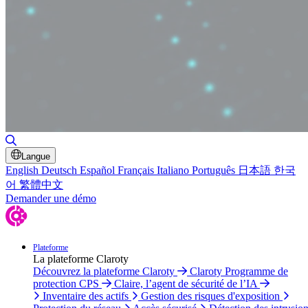
Basculer la recherche
Langue
English
Deutsch
Español
Français
Italiano
Português
日本語
한국
어
繁體中文
Demander une démo
Plateforme
La plateforme Claroty
Découvrez la plateforme Claroty
Claroty Programme de
protection CPS
Claire, l’agent de sécurité de l’IA
Inventaire des actifs
Gestion des risques d'exposition