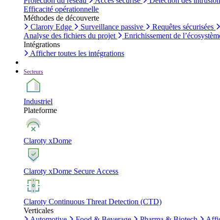
Protection du réseau
Accès sécurisé
Détection des intrusio
Efficacité opérationnelle
Méthodes de découverte
Claroty Edge
Surveillance passive
Requêtes sécurisées
Analyse des fichiers du projet
Enrichissement de l’écosystèm
Intégrations
Afficher toutes les intégrations
Secteurs
Industriel
Plateforme
Claroty xDome
Claroty xDome Secure Access
Claroty Continuous Threat Detection (CTD)
Verticales
Automotive
Food & Beverage
Pharma & Biotech
Affi