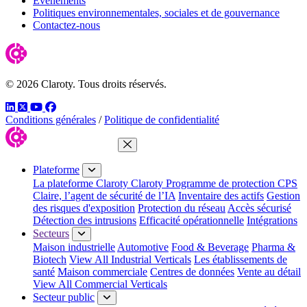
Événements
Politiques environnementales, sociales et de gouvernance
Contactez-nous
© 2026 Claroty. Tous droits réservés.
LinkedIn
Twitter
YouTube
Facebook
Conditions générales
/
Politique de confidentialité
Fermer le menu
Plateforme
La plateforme Claroty
Claroty Programme de protection CPS
Claire, l’agent de sécurité de l’IA
Inventaire des actifs
Gestion
des risques d'exposition
Protection du réseau
Accès sécurisé
Détection des intrusions
Efficacité opérationnelle
Intégrations
Secteurs
Maison industrielle
Automotive
Food & Beverage
Pharma &
Biotech
View All Industrial Verticals
Les établissements de
santé
Maison commerciale
Centres de données
Vente au détail
View All Commercial Verticals
Secteur public