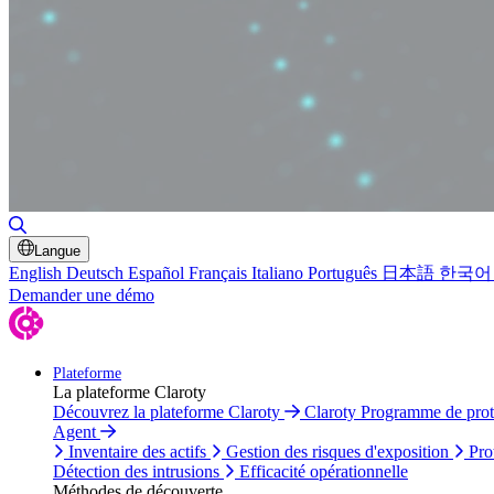
Basculer la recherche
Langue
English
Deutsch
Español
Français
Italiano
Português
日本語
한국어
Demander une démo
Plateforme
La plateforme Claroty
Découvrez la plateforme Claroty
Claroty Programme de pro
Agent
Inventaire des actifs
Gestion des risques d'exposition
Pro
Détection des intrusions
Efficacité opérationnelle
Méthodes de découverte