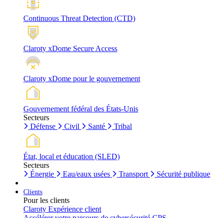
Continuous Threat Detection (CTD)
Claroty xDome Secure Access
Claroty xDome pour le gouvernement
Gouvernement fédéral des États-Unis
Secteurs
Défense
Civil
Santé
Tribal
État, local et éducation (SLED)
Secteurs
Énergie
Eau/eaux usées
Transport
Sécurité publique
Clients
Pour les clients
Claroty Expérience client
Accélérer votre parcours de cybersécurité CPS.