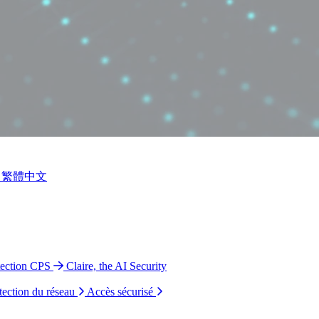
繁體中文
tection CPS
Claire, the AI Security
tection du réseau
Accès sécurisé