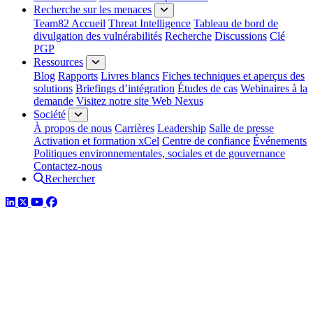
Recherche sur les menaces
Team82 Accueil
Threat Intelligence
Tableau de bord de
divulgation des vulnérabilités
Recherche
Discussions
Clé
PGP
Ressources
Blog
Rapports
Livres blancs
Fiches techniques et aperçus des
solutions
Briefings d’intégration
Études de cas
Webinaires à la
demande
Visitez notre site Web Nexus
Société
À propos de nous
Carrières
Leadership
Salle de presse
Activation et formation xCel
Centre de confiance
Événements
Politiques environnementales, sociales et de gouvernance
Contactez-nous
Rechercher
LinkedIn
Twitter
YouTube
Facebook