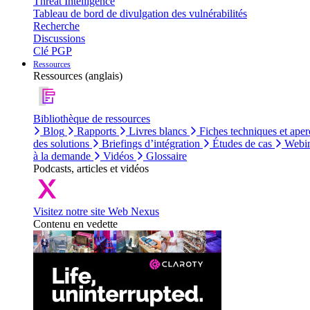
Threat Intelligence
Tableau de bord de divulgation des vulnérabilités
Recherche
Discussions
Clé PGP
Ressources
Ressources (anglais)
Bibliothèque de ressources
Blog
Rapports
Livres blancs
Fiches techniques et aper
des solutions
Briefings d’intégration
Études de cas
Webin
à la demande
Vidéos
Glossaire
Podcasts, articles et vidéos
Visitez notre site Web Nexus
Contenu en vedette