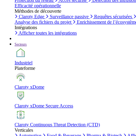
Protection du réseau
Accès sécurisé
Détection des intrusio
Efficacité opérationnelle
Méthodes de découverte
Claroty Edge
Surveillance passive
Requêtes sécurisées
Analyse des fichiers du projet
Enrichissement de l’écosystèm
Intégrations
Afficher toutes les intégrations
Secteurs
Industriel
Plateforme
Claroty xDome
Claroty xDome Secure Access
Claroty Continuous Threat Detection (CTD)
Verticales
Automotive
Food & Beverage
Pharma & Biotech
Affi