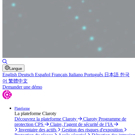
Basculer la recherche
Langue
English
Deutsch
Español
Français
Italiano
Português
日本語
한국
어
繁體中文
Demander une démo
Plateforme
La plateforme Claroty
Découvrez la plateforme Claroty
Claroty Programme de
protection CPS
Claire, l’agent de sécurité de l’IA
Inventaire des actifs
Gestion des risques d'exposition