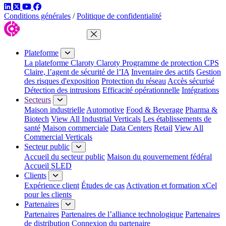
LinkedIn
Twitter
YouTube
Facebook
Conditions générales
/
Politique de confidentialité
Fermer le menu
Plateforme
La plateforme Claroty
Claroty Programme de protection CPS
Claire, l’agent de sécurité de l’IA
Inventaire des actifs
Gestion
des risques d'exposition
Protection du réseau
Accès sécurisé
Détection des intrusions
Efficacité opérationnelle
Intégrations
Secteurs
Maison industrielle
Automotive
Food & Beverage
Pharma &
Biotech
View All Industrial Verticals
Les établissements de
santé
Maison commerciale
Data Centers
Retail
View All
Commercial Verticals
Secteur public
Accueil du secteur public
Maison du gouvernement fédéral
Accueil SLED
Clients
Expérience client
Études de cas
Activation et formation xCel
pour les clients
Partenaires
Partenaires
Partenaires de l’alliance technologique
Partenaires
de distribution
Connexion du partenaire