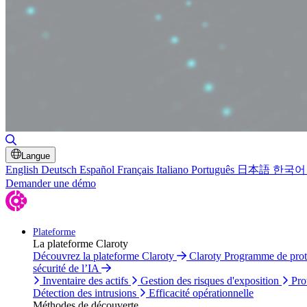
Basculer la recherche
Langue
English
Deutsch
Español
Français
Italiano
Português
日本語
한국어
Demander une démo
Plateforme
La plateforme Claroty
Découvrez la plateforme Claroty
Claroty Programme de pro
sécurité de l’IA
Inventaire des actifs
Gestion des risques d'exposition
Pro
Détection des intrusions
Efficacité opérationnelle
Méthodes de découverte