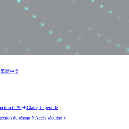
繁體中文
tection CPS
Claire, l’agent de
tection du réseau
Accès sécurisé