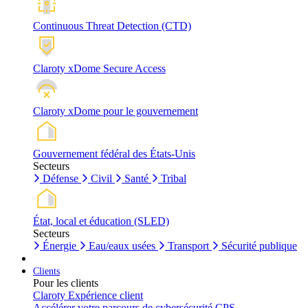
Continuous Threat Detection (CTD)
Claroty xDome Secure Access
Claroty xDome pour le gouvernement
Gouvernement fédéral des États-Unis
Secteurs
Défense
Civil
Santé
Tribal
État, local et éducation (SLED)
Secteurs
Énergie
Eau/eaux usées
Transport
Sécurité publique
Clients
Pour les clients
Claroty Expérience client
Accélérer votre parcours de cybersécurité CPS.