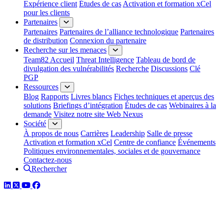
Expérience client
Études de cas
Activation et formation xCel
pour les clients
Partenaires
Partenaires
Partenaires de l’alliance technologique
Partenaires
de distribution
Connexion du partenaire
Recherche sur les menaces
Team82 Accueil
Threat Intelligence
Tableau de bord de
divulgation des vulnérabilités
Recherche
Discussions
Clé
PGP
Ressources
Blog
Rapports
Livres blancs
Fiches techniques et aperçus des
solutions
Briefings d’intégration
Études de cas
Webinaires à la
demande
Visitez notre site Web Nexus
Société
À propos de nous
Carrières
Leadership
Salle de presse
Activation et formation xCel
Centre de confiance
Événements
Politiques environnementales, sociales et de gouvernance
Contactez-nous
Rechercher
LinkedIn
Twitter
YouTube
Facebook