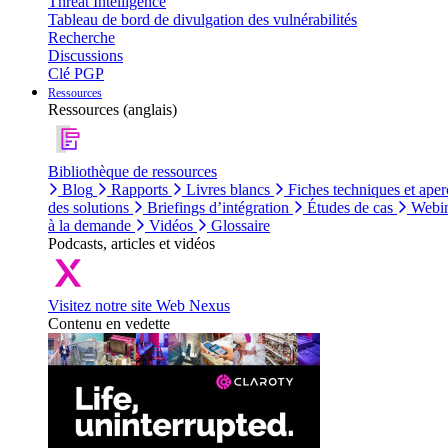
Threat Intelligence
Tableau de bord de divulgation des vulnérabilités
Recherche
Discussions
Clé PGP
Ressources
Ressources (anglais)
Bibliothèque de ressources
Blog
Rapports
Livres blancs
Fiches techniques et aper
des solutions
Briefings d’intégration
Études de cas
Webin
à la demande
Vidéos
Glossaire
Podcasts, articles et vidéos
Visitez notre site Web Nexus
Contenu en vedette