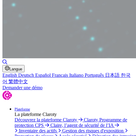
Basculer la recherche
Langue
English
Deutsch
Español
Français
Italiano
Português
日本語
한국
어
繁體中文
Demander une démo
Plateforme
La plateforme Claroty
Découvrez la plateforme Claroty
Claroty Programme de
protection CPS
Claire, l’agent de sécurité de l’IA
Inventaire des actifs
Gestion des risques d'exposition