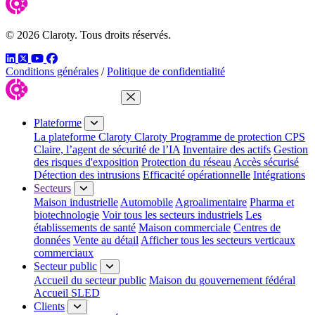
© 2026 Claroty. Tous droits réservés.
LinkedIn
Twitter
YouTube
Facebook
Conditions générales
/
Politique de confidentialité
Fermer le menu
Plateforme
La plateforme Claroty
Claroty Programme de protection CPS
Claire, l’agent de sécurité de l’IA
Inventaire des actifs
Gestion
des risques d'exposition
Protection du réseau
Accès sécurisé
Détection des intrusions
Efficacité opérationnelle
Intégrations
Secteurs
Maison industrielle
Automobile
Agroalimentaire
Pharma et
biotechnologie
Voir tous les secteurs industriels
Les
établissements de santé
Maison commerciale
Centres de
données
Vente au détail
Afficher tous les secteurs verticaux
commerciaux
Secteur public
Accueil du secteur public
Maison du gouvernement fédéral
Accueil SLED
Clients