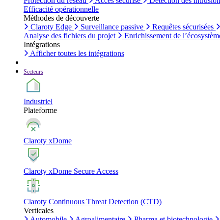
Protection du réseau
Accès sécurisé
Détection des intrusio
Efficacité opérationnelle
Méthodes de découverte
Claroty Edge
Surveillance passive
Requêtes sécurisées
Analyse des fichiers du projet
Enrichissement de l’écosystèm
Intégrations
Afficher toutes les intégrations
Secteurs
Industriel
Plateforme
Claroty xDome
Claroty xDome Secure Access
Claroty Continuous Threat Detection (CTD)
Verticales
Automobile
Agroalimentaire
Pharma et biotechnologie