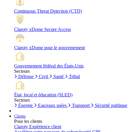
Continuous Threat Detection (CTD)
Claroty xDome Secure Access
Claroty xDome pour le gouvernement
Gouvernement fédéral des États-Unis
Secteurs
Défense
Civil
Santé
Tribal
État, local et éducation (SLED)
Secteurs
Énergie
Eau/eaux usées
Transport
Sécurité publique
Clients
Pour les clients
Claroty Expérience client
Accélérer votre parcours de cybersécurité CPS.