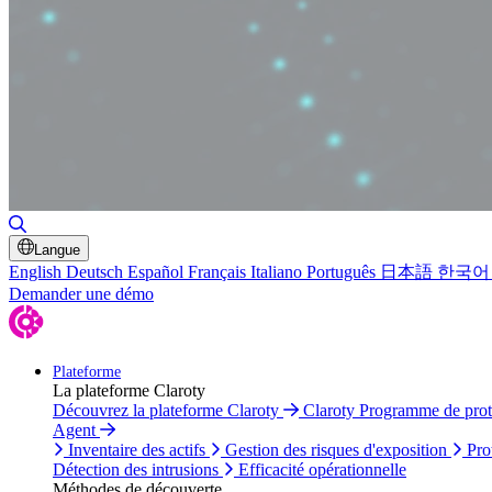
Basculer la recherche
Langue
English
Deutsch
Español
Français
Italiano
Português
日本語
한국어
Demander une démo
Plateforme
La plateforme Claroty
Découvrez la plateforme Claroty
Claroty Programme de pro
Agent
Inventaire des actifs
Gestion des risques d'exposition
Pro
Détection des intrusions
Efficacité opérationnelle
Méthodes de découverte