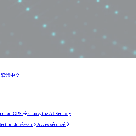
繁體中文
tection CPS
Claire, the AI Security
tection du réseau
Accès sécurisé