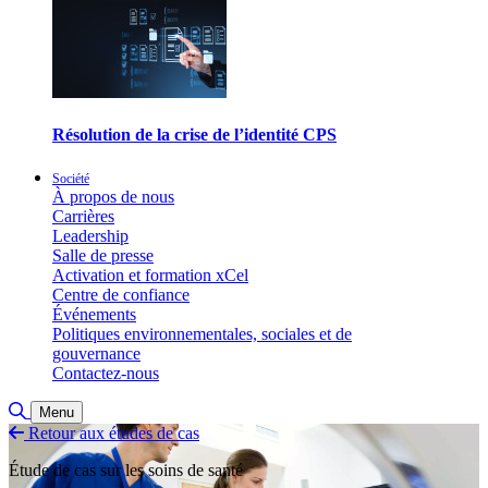
Résolution de la crise de l’identité CPS
Société
À propos de nous
Carrières
Leadership
Salle de presse
Activation et formation xCel
Centre de confiance
Événements
Politiques environnementales, sociales et de
gouvernance
Contactez-nous
Basculer la recherche
Menu
Retour aux études de cas
Étude de cas sur les soins de santé