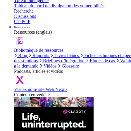
Threat Intelligence
Tableau de bord de divulgation des vulnérabilités
Recherche
Discussions
Clé PGP
Ressources
Ressources (anglais)
Bibliothèque de ressources
Blog
Rapports
Livres blancs
Fiches techniques et aper
des solutions
Briefings d’intégration
Études de cas
Webin
à la demande
Vidéos
Glossaire
Podcasts, articles et vidéos
Visitez notre site Web Nexus
Contenu en vedette