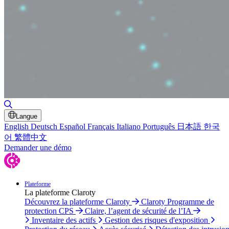
Basculer la recherche
Langue
English
Deutsch
Español
Français
Italiano
Português
日本語
한국
어
繁體中文
Demander une démo
Plateforme
La plateforme Claroty
Découvrez la plateforme Claroty
Claroty Programme de
protection CPS
Claire, l’agent de sécurité de l’IA
Inventaire des actifs
Gestion des risques d'exposition