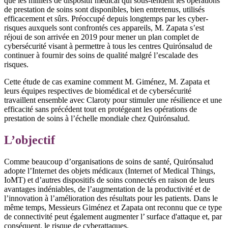
que les milliers de dispositif médical qui sous-tendent les opérations
de prestation de soins sont disponibles, bien entretenus, utilisés
efficacement et sûrs. Préoccupé depuis longtemps par les cyber-
risques auxquels sont confrontés ces appareils, M. Zapata s’est
réjoui de son arrivée en 2019 pour mener un plan complet de
cybersécurité visant à permettre à tous les centres Quirónsalud de
continuer à fournir des soins de qualité malgré l’escalade des
risques.
Cette étude de cas examine comment M. Giménez, M. Zapata et
leurs équipes respectives de biomédical et de cybersécurité
travaillent ensemble avec Claroty pour stimuler une résilience et une
efficacité sans précédent tout en protégeant les opérations de
prestation de soins à l’échelle mondiale chez Quirónsalud.
L’objectif
Comme beaucoup d’organisations de soins de santé, Quirónsalud
adopte l’Internet des objets médicaux (Internet of Medical Things,
IoMT) et d’autres dispositifs de soins connectés en raison de leurs
avantages indéniables, de l’augmentation de la productivité et de
l’innovation à l’amélioration des résultats pour les patients. Dans le
même temps, Messieurs Giménez et Zapata ont reconnu que ce type
de connectivité peut également augmenter l’ surface d'attaque et, par
conséquent, le risque de cyberattaques.