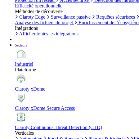
Protection du réseau
Accès sécurisé
Détection des intrusio
Efficacité opérationnelle
Méthodes de découverte
Claroty Edge
Surveillance passive
Requêtes sécurisées
Analyse des fichiers du projet
Enrichissement de l’écosystèm
Intégrations
Afficher toutes les intégrations
Secteurs
Industriel
Plateforme
Claroty xDome
Claroty xDome Secure Access
Claroty Continuous Threat Detection (CTD)
Verticales
Automotive
Food & Beverage
Pharma & Biotech
Affi