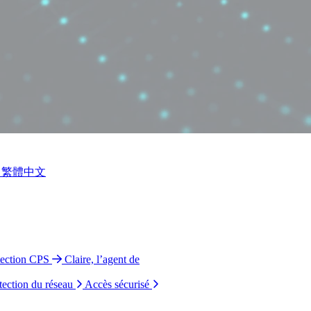
繁體中文
tection CPS
Claire, l’agent de
tection du réseau
Accès sécurisé