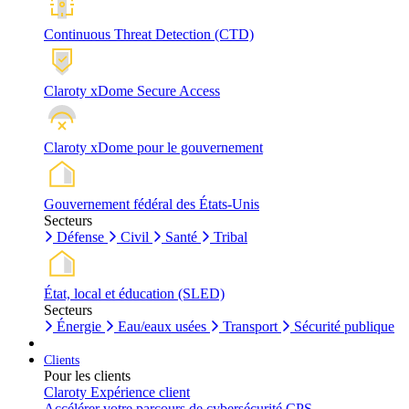
Continuous Threat Detection (CTD)
Claroty xDome Secure Access
Claroty xDome pour le gouvernement
Gouvernement fédéral des États-Unis
Secteurs
Défense
Civil
Santé
Tribal
État, local et éducation (SLED)
Secteurs
Énergie
Eau/eaux usées
Transport
Sécurité publique
Clients
Pour les clients
Claroty Expérience client
Accélérer votre parcours de cybersécurité CPS.