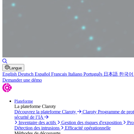
Basculer la recherche
Langue
English
Deutsch
Español
Français
Italiano
Português
日本語
한국어
Demander une démo
Plateforme
La plateforme Claroty
Découvrez la plateforme Claroty
Claroty Programme de pro
sécurité de l’IA
Inventaire des actifs
Gestion des risques d'exposition
Pro
Détection des intrusions
Efficacité opérationnelle
Méthodes de découverte