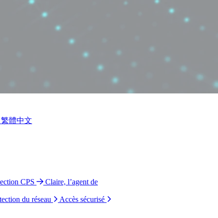
繁體中文
tection CPS
Claire, l’agent de
tection du réseau
Accès sécurisé