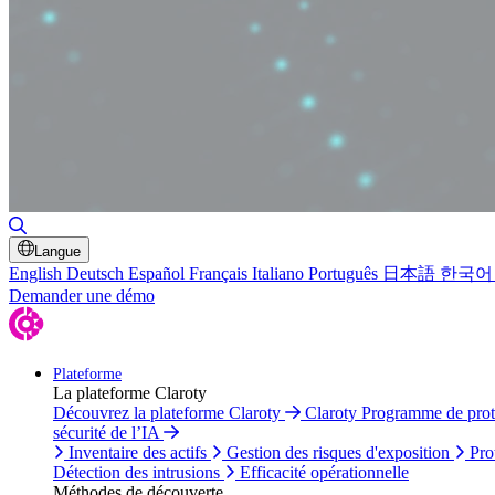
Basculer la recherche
Langue
English
Deutsch
Español
Français
Italiano
Português
日本語
한국어
Demander une démo
Plateforme
La plateforme Claroty
Découvrez la plateforme Claroty
Claroty Programme de pro
sécurité de l’IA
Inventaire des actifs
Gestion des risques d'exposition
Pro
Détection des intrusions
Efficacité opérationnelle
Méthodes de découverte