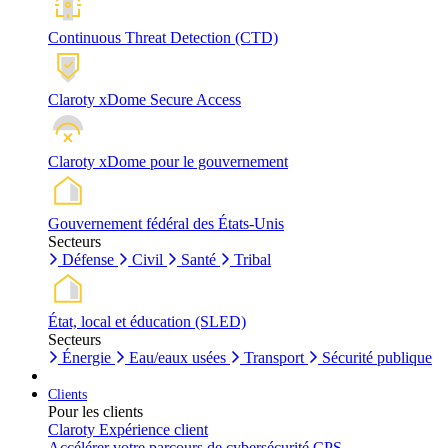
Continuous Threat Detection (CTD)
Claroty xDome Secure Access
Claroty xDome pour le gouvernement
Gouvernement fédéral des États-Unis
Secteurs
Défense
Civil
Santé
Tribal
État, local et éducation (SLED)
Secteurs
Énergie
Eau/eaux usées
Transport
Sécurité publique
Clients
Pour les clients
Claroty Expérience client
Accélérer votre parcours de cybersécurité CPS.