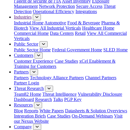
l’agent de sécurité de l’IA
Asset Inventory
Exposure
Management
Network Protection
Secure Access
Threat
Detection
Operational Efficiency
Integrations
Industries
Industrial Home
Automotive
Food & Beverage
Pharma &
Biotech
View All Industrial Verticals
Healthcare Home
Commercial Home
Data Centers
Retail
View All Commercial
Verticals
Public Sector
Public Sector Home
Federal Government Home
SLED Home
Customers
Customer Experience
Case Studies
xCel Enablement &
Training for Customers
Partners
Partners
Technology Alliance Partners
Channel Partners
Partner Login
Threat Research
Team82 Home
Threat Intelligence
Vulnerability Disclosure
Dashboard
Research
Talks
PGP Key
Resources
Blog
Reports
White Papers
Datasheets & Solution Overviews
Integration Briefs
Case Studies
On-Demand Webinars
Visit
our Nexus Website
Company