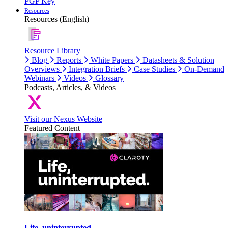
PGP Key
Resources
Resources (English)
Resource Library
Blog
Reports
White Papers
Datasheets & Solution
Overviews
Integration Briefs
Case Studies
On-Demand
Webinars
Videos
Glossary
Podcasts, Articles, & Videos
Visit our Nexus Website
Featured Content
Life, uninterrupted.