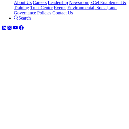
About Us
Careers
Leadership
Newsroom
xCel Enablement &
Training
Trust Center
Events
Environmental, Social, and
Governance Policies
Contact Us
Search
LinkedIn
Twitter
YouTube
Facebook