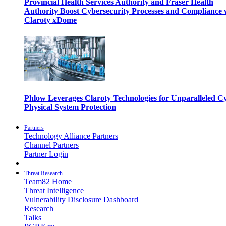
Provincial Health Services Authority and Fraser Health
Authority Boost Cybersecurity Processes and Compliance 
Claroty xDome
Phlow Leverages Claroty Technologies for Unparalleled C
Physical System Protection
Partners
Technology Alliance Partners
Channel Partners
Partner Login
Threat Research
Team82 Home
Threat Intelligence
Vulnerability Disclosure Dashboard
Research
Talks