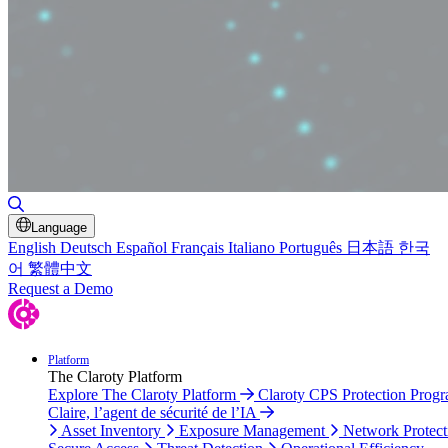
Toggle Search
Language
English
Deutsch
Español
Français
Italiano
Português
日本語
한국
어
繁體中文
Request a Demo
Platform
The Claroty Platform
Explore The Claroty Platform
Claroty CPS Protection Prog
Claire, l’agent de sécurité de l’IA
Asset Inventory
Exposure Management
Network Protect