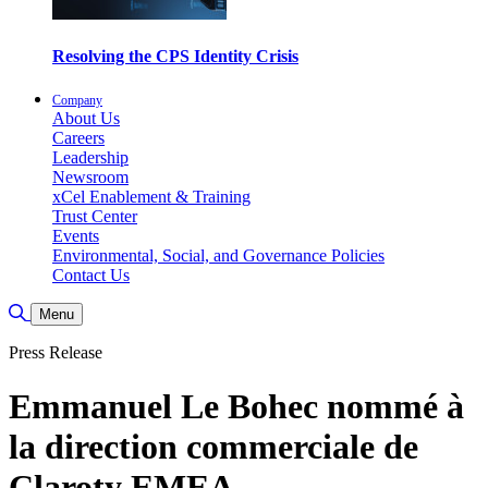
Resolving the CPS Identity Crisis
Company
About Us
Careers
Leadership
Newsroom
xCel Enablement & Training
Trust Center
Events
Environmental, Social, and Governance Policies
Contact Us
Toggle Search
Menu
Press Release
Emmanuel Le Bohec nommé à
la direction commerciale de
Claroty EMEA