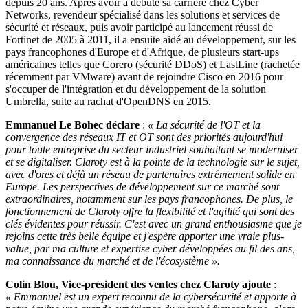
depuis 20 ans. Après avoir a débuté sa carrière chez Cyber
Networks, revendeur spécialisé dans les solutions et services de
sécurité et réseaux, puis avoir participé au lancement réussi de
Fortinet de 2005 à 2011, il a ensuite aidé au développement, sur les
pays francophones d'Europe et d'Afrique, de plusieurs start-ups
américaines telles que Corero (sécurité DDoS) et LastLine (rachetée
récemment par VMware) avant de rejoindre Cisco en 2016 pour
s'occuper de l'intégration et du développement de la solution
Umbrella, suite au rachat d'OpenDNS en 2015.
Emmanuel Le Bohec déclare
:
« La sécurité de l'OT et la
convergence des réseaux IT et OT sont des priorités aujourd'hui
pour toute entreprise du secteur industriel souhaitant se moderniser
et se digitaliser. Claroty est à la pointe de la technologie sur le sujet,
avec d'ores et déjà un réseau de partenaires extrêmement solide en
Europe. Les perspectives de développement sur ce marché sont
extraordinaires, notamment sur les pays francophones. De plus, le
fonctionnement de Claroty offre la flexibilité et l'agilité qui sont des
clés évidentes pour réussir. C'est avec un grand enthousiasme que je
rejoins cette très belle équipe et j'espère apporter une vraie plus-
value, par ma culture et expertise cyber développées au fil des ans,
ma connaissance du marché et de l'écosystème ».
Colin Blou, Vice-président des ventes chez Claroty ajoute
:
« Emmanuel est un expert reconnu de la cybersécurité et apporte à