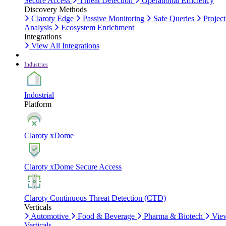
Secure Access
Threat Detection
Operational Efficiency
Discovery Methods
Claroty Edge
Passive Monitoring
Safe Queries
Project
Analysis
Ecosystem Enrichment
Integrations
View All Integrations
Industries
Industrial
Platform
Claroty xDome
Claroty xDome Secure Access
Claroty Continuous Threat Detection (CTD)
Verticals
Automotive
Food & Beverage
Pharma & Biotech
Vie
Verticals