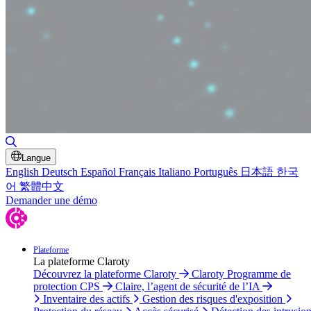
Basculer la recherche
Langue
English
Deutsch
Español
Français
Italiano
Português
日本語
한국
어
繁體中文
Demander une démo
Plateforme
La plateforme Claroty
Découvrez la plateforme Claroty
Claroty Programme de
protection CPS
Claire, l’agent de sécurité de l’IA
Inventaire des actifs
Gestion des risques d'exposition