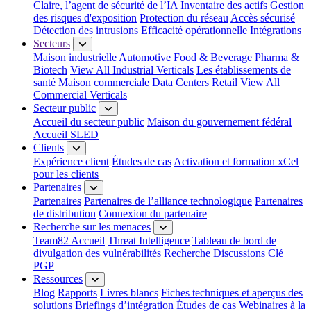
Claire, l’agent de sécurité de l’IA
Inventaire des actifs
Gestion
des risques d'exposition
Protection du réseau
Accès sécurisé
Détection des intrusions
Efficacité opérationnelle
Intégrations
Secteurs
Maison industrielle
Automotive
Food & Beverage
Pharma &
Biotech
View All Industrial Verticals
Les établissements de
santé
Maison commerciale
Data Centers
Retail
View All
Commercial Verticals
Secteur public
Accueil du secteur public
Maison du gouvernement fédéral
Accueil SLED
Clients
Expérience client
Études de cas
Activation et formation xCel
pour les clients
Partenaires
Partenaires
Partenaires de l’alliance technologique
Partenaires
de distribution
Connexion du partenaire
Recherche sur les menaces
Team82 Accueil
Threat Intelligence
Tableau de bord de
divulgation des vulnérabilités
Recherche
Discussions
Clé
PGP
Ressources
Blog
Rapports
Livres blancs
Fiches techniques et aperçus des
solutions
Briefings d’intégration
Études de cas
Webinaires à la