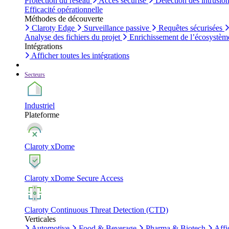
Protection du réseau
Accès sécurisé
Détection des intrusio
Efficacité opérationnelle
Méthodes de découverte
Claroty Edge
Surveillance passive
Requêtes sécurisées
Analyse des fichiers du projet
Enrichissement de l’écosystèm
Intégrations
Afficher toutes les intégrations
Secteurs
Industriel
Plateforme
Claroty xDome
Claroty xDome Secure Access
Claroty Continuous Threat Detection (CTD)
Verticales
Automotive
Food & Beverage
Pharma & Biotech
Affi