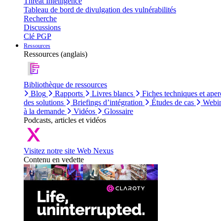
Threat Intelligence
Tableau de bord de divulgation des vulnérabilités
Recherche
Discussions
Clé PGP
Ressources
Ressources (anglais)
Bibliothèque de ressources
Blog
Rapports
Livres blancs
Fiches techniques et aper
des solutions
Briefings d’intégration
Études de cas
Webin
à la demande
Vidéos
Glossaire
Podcasts, articles et vidéos
Visitez notre site Web Nexus
Contenu en vedette