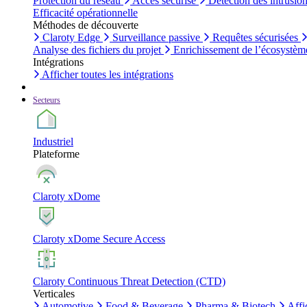
Protection du réseau
Accès sécurisé
Détection des intrusio
Efficacité opérationnelle
Méthodes de découverte
Claroty Edge
Surveillance passive
Requêtes sécurisées
Analyse des fichiers du projet
Enrichissement de l’écosystèm
Intégrations
Afficher toutes les intégrations
Secteurs
Industriel
Plateforme
Claroty xDome
Claroty xDome Secure Access
Claroty Continuous Threat Detection (CTD)
Verticales
Automotive
Food & Beverage
Pharma & Biotech
Affi