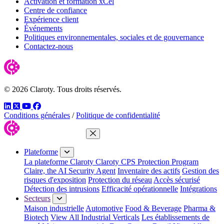
Activation et formation xCel
Centre de confiance
Expérience client
Événements
Politiques environnementales, sociales et de gouvernance
Contactez-nous
© 2026 Claroty. Tous droits réservés.
LinkedIn
Twitter
YouTube
Facebook
Conditions générales
/
Politique de confidentialité
Fermer le menu
Plateforme
La plateforme Claroty
Claroty CPS Protection Program
Claire, the AI Security Agent
Inventaire des actifs
Gestion des
risques d'exposition
Protection du réseau
Accès sécurisé
Détection des intrusions
Efficacité opérationnelle
Intégrations
Secteurs
Maison industrielle
Automotive
Food & Beverage
Pharma &
Biotech
View All Industrial Verticals
Les établissements de