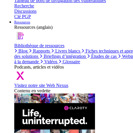
Tableau de bord de divulgation des vulnérabilités
Recherche
Discussions
Clé PGP
Ressources
Ressources (anglais)
Bibliothèque de ressources
Blog
Rapports
Livres blancs
Fiches techniques et aper
des solutions
Briefings d’intégration
Études de cas
Webin
à la demande
Vidéos
Glossaire
Podcasts, articles et vidéos
Visitez notre site Web Nexus
Contenu en vedette