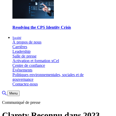
Resolving the CPS Identity Crisis
Société
À propos de nous
Carrières
Leadership
Salle de presse
Activation et formation xCel
Centre de confiance
Événements
Politiques environnementales, sociales et de
gouvernance
Contactez-nous
Basculer la recherche
Menu
Communiqué de presse
Claroty Reconnu dans 2023