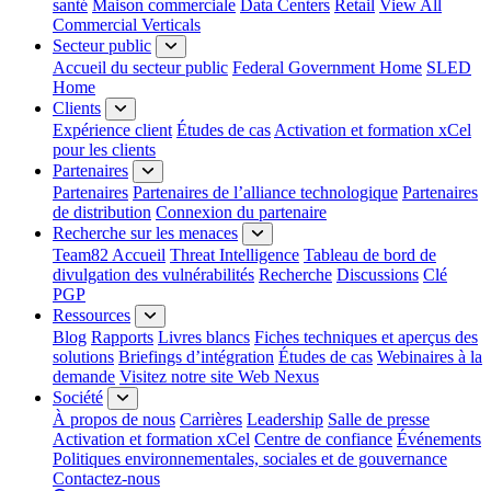
santé
Maison commerciale
Data Centers
Retail
View All
Commercial Verticals
Secteur public
Accueil du secteur public
Federal Government Home
SLED
Home
Clients
Expérience client
Études de cas
Activation et formation xCel
pour les clients
Partenaires
Partenaires
Partenaires de l’alliance technologique
Partenaires
de distribution
Connexion du partenaire
Recherche sur les menaces
Team82 Accueil
Threat Intelligence
Tableau de bord de
divulgation des vulnérabilités
Recherche
Discussions
Clé
PGP
Ressources
Blog
Rapports
Livres blancs
Fiches techniques et aperçus des
solutions
Briefings d’intégration
Études de cas
Webinaires à la
demande
Visitez notre site Web Nexus
Société
À propos de nous
Carrières
Leadership
Salle de presse
Activation et formation xCel
Centre de confiance
Événements
Politiques environnementales, sociales et de gouvernance
Contactez-nous