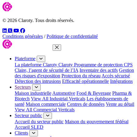
© 2026 Claroty. Tous droits réservés.
LinkedIn
Twitter
YouTube
Facebook
Conditions générales
/
Politique de confidentialité
Fermer le menu
Plateforme
La plateforme Claroty
Claroty Programme de protection CPS
Claire, l’agent de sécurité de l’IA
Inventaire des actifs
Gestion
des risques d'exposition
Protection du réseau
Accès sécurisé
Détection des intrusions
Efficacité opérationnelle
Intégrations
Secteurs
Maison industrielle
Automotive
Food & Beverage
Pharma &
Biotech
View All Industrial Verticals
Les établissements de
santé
Maison commerciale
Centres de données
Vente au détail
View All Commercial Verticals
Secteur public
Accueil du secteur public
Maison du gouvernement fédéral
Accueil SLED
Clients