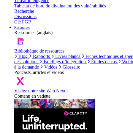
Threat Intelligence
Tableau de bord de divulgation des vulnérabilités
Recherche
Discussions
Clé PGP
Ressources
Ressources (anglais)
Bibliothèque de ressources
Blog
Rapports
Livres blancs
Fiches techniques et aper
des solutions
Briefings d’intégration
Études de cas
Webin
à la demande
Vidéos
Glossaire
Podcasts, articles et vidéos
Visitez notre site Web Nexus
Contenu en vedette