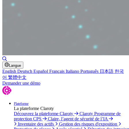
Basculer la recherche
Langue
English
Deutsch
Español
Français
Italiano
Português
日本語
한국
어
繁體中文
Demander une démo
Plateforme
La plateforme Claroty
Découvrez la plateforme Claroty
Claroty Programme de
protection CPS
Claire, l’agent de sécurité de l’IA
Inventaire des actifs
Gestion des risques d'exposition