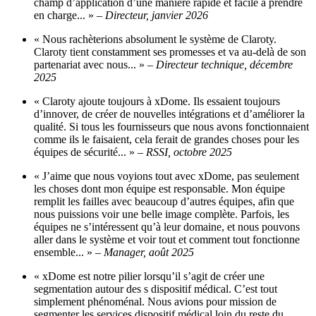
champ d’application d’une manière rapide et facile à prendre
en charge... »
– Directeur, janvier 2026
« Nous rachèterions absolument le système de Claroty.
Claroty tient constamment ses promesses et va au-delà de son
partenariat avec nous... »
– Directeur technique, décembre
2025
« Claroty ajoute toujours à xDome. Ils essaient toujours
d’innover, de créer de nouvelles intégrations et d’améliorer la
qualité. Si tous les fournisseurs que nous avons fonctionnaient
comme ils le faisaient, cela ferait de grandes choses pour les
équipes de sécurité... »
– RSSI, octobre 2025
« J’aime que nous voyions tout avec xDome, pas seulement
les choses dont mon équipe est responsable. Mon équipe
remplit les failles avec beaucoup d’autres équipes, afin que
nous puissions voir une belle image complète. Parfois, les
équipes ne s’intéressent qu’à leur domaine, et nous pouvons
aller dans le système et voir tout et comment tout fonctionne
ensemble... »
– Manager, août 2025
« xDome est notre pilier lorsqu’il s’agit de créer une
segmentation autour des s dispositif médical. C’est tout
simplement phénoménal. Nous avions pour mission de
segmenter les services dispositif médical loin du reste du