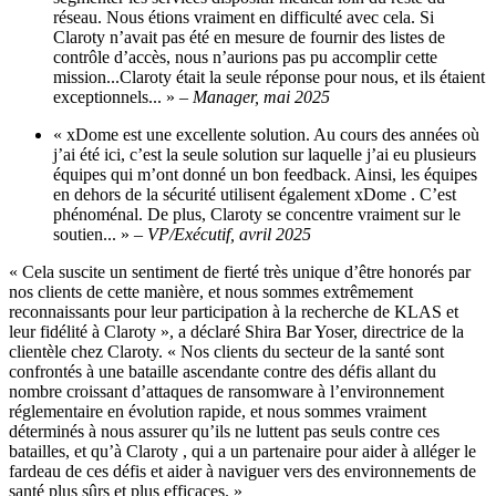
réseau. Nous étions vraiment en difficulté avec cela. Si
Claroty n’avait pas été en mesure de fournir des listes de
contrôle d’accès, nous n’aurions pas pu accomplir cette
mission...Claroty était la seule réponse pour nous, et ils étaient
exceptionnels... »
– Manager, mai 2025
« xDome est une excellente solution. Au cours des années où
j’ai été ici, c’est la seule solution sur laquelle j’ai eu plusieurs
équipes qui m’ont donné un bon feedback. Ainsi, les équipes
en dehors de la sécurité utilisent également xDome . C’est
phénoménal. De plus, Claroty se concentre vraiment sur le
soutien... »
– VP/Exécutif, avril 2025
« Cela suscite un sentiment de fierté très unique d’être honorés par
nos clients de cette manière, et nous sommes extrêmement
reconnaissants pour leur participation à la recherche de KLAS et
leur fidélité à Claroty », a déclaré Shira Bar Yoser, directrice de la
clientèle chez Claroty. « Nos clients du secteur de la santé sont
confrontés à une bataille ascendante contre des défis allant du
nombre croissant d’attaques de ransomware à l’environnement
réglementaire en évolution rapide, et nous sommes vraiment
déterminés à nous assurer qu’ils ne luttent pas seuls contre ces
batailles, et qu’à Claroty , qui a un partenaire pour aider à alléger le
fardeau de ces défis et aider à naviguer vers des environnements de
santé plus sûrs et plus efficaces. »