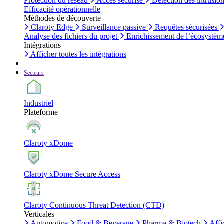
Protection du réseau
Accès sécurisé
Détection des intrusio
Efficacité opérationnelle
Méthodes de découverte
Claroty Edge
Surveillance passive
Requêtes sécurisées
Analyse des fichiers du projet
Enrichissement de l’écosystèm
Intégrations
Afficher toutes les intégrations
Secteurs
Industriel
Plateforme
Claroty xDome
Claroty xDome Secure Access
Claroty Continuous Threat Detection (CTD)
Verticales
Automotive
Food & Beverage
Pharma & Biotech
Affi