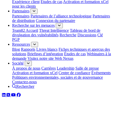
Expérience client
Études de cas
Activation et formation xCel
pour les clients
Partenaires
Partenaires
Partenaires de l’alliance technologique
Partenaires
de distribution
Connexion du partenaire
Recherche sur les menaces
Team82 Accueil
Threat Intelligence
Tableau de bord de
divulgation des vulnérabilités
Recherche
Discussions
Clé
PGP
Ressources
Blog
Rapports
Livres blancs
Fiches techniques et aperçus des
solutions
Briefings d’intégration
Études de cas
Webinaires à la
demande
Visitez notre site Web Nexus
Société
À propos de nous
Carrières
Leadership
Salle de presse
Activation et formation xCel
Centre de confiance
Événements
Politiques environnementales, sociales et de gouvernance
Contactez-nous
Rechercher
LinkedIn
Twitter
YouTube
Facebook