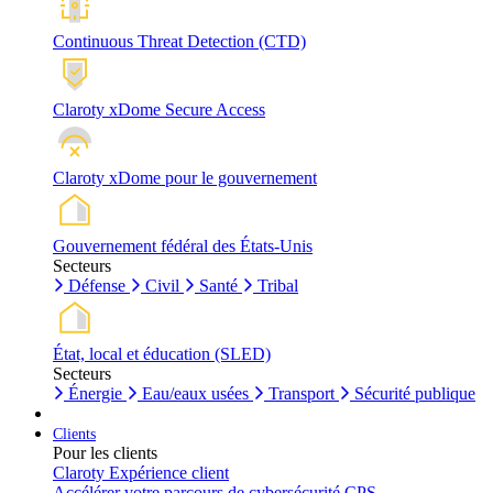
Continuous Threat Detection (CTD)
Claroty xDome Secure Access
Claroty xDome pour le gouvernement
Gouvernement fédéral des États-Unis
Secteurs
Défense
Civil
Santé
Tribal
État, local et éducation (SLED)
Secteurs
Énergie
Eau/eaux usées
Transport
Sécurité publique
Clients
Pour les clients
Claroty Expérience client
Accélérer votre parcours de cybersécurité CPS.