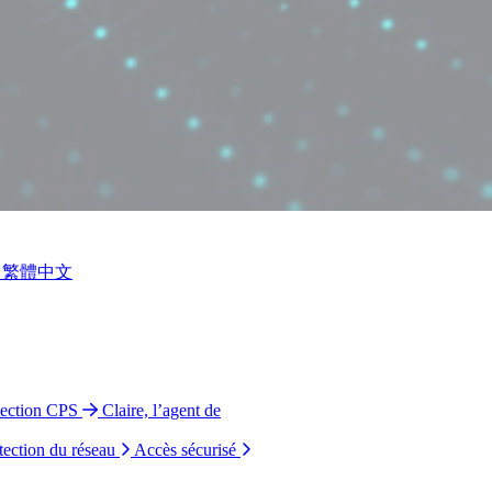
繁體中文
tection CPS
Claire, l’agent de
tection du réseau
Accès sécurisé