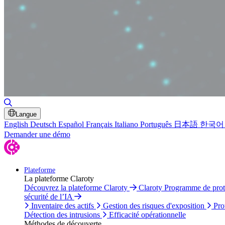
Basculer la recherche
Langue
English
Deutsch
Español
Français
Italiano
Português
日本語
한국어
Demander une démo
Plateforme
La plateforme Claroty
Découvrez la plateforme Claroty
Claroty Programme de pro
sécurité de l’IA
Inventaire des actifs
Gestion des risques d'exposition
Pro
Détection des intrusions
Efficacité opérationnelle
Méthodes de découverte