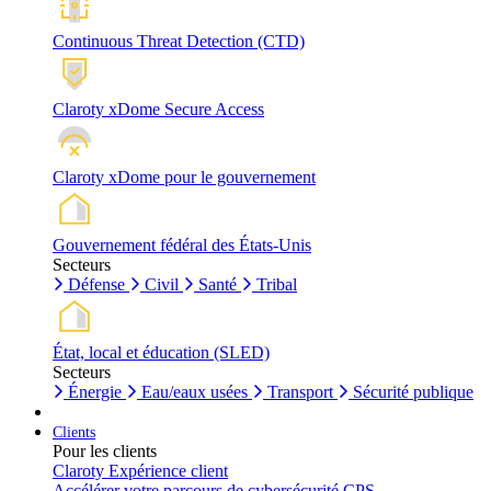
Continuous Threat Detection (CTD)
Claroty xDome Secure Access
Claroty xDome pour le gouvernement
Gouvernement fédéral des États-Unis
Secteurs
Défense
Civil
Santé
Tribal
État, local et éducation (SLED)
Secteurs
Énergie
Eau/eaux usées
Transport
Sécurité publique
Clients
Pour les clients
Claroty Expérience client
Accélérer votre parcours de cybersécurité CPS.