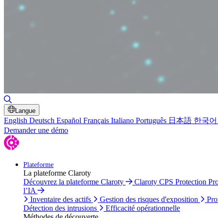
Basculer la recherche
Langue
English
Deutsch
Español
Français
Italiano
Português
日本語
한국어
Demander une démo
Plateforme
La plateforme Claroty
Découvrez la plateforme Claroty
Claroty CPS Protection Pr
l’IA
Inventaire des actifs
Gestion des risques d'exposition
Pro
Détection des intrusions
Efficacité opérationnelle
Méthodes de découverte