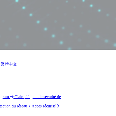
繁體中文
ogram
Claire, l’agent de sécurité de
tection du réseau
Accès sécurisé