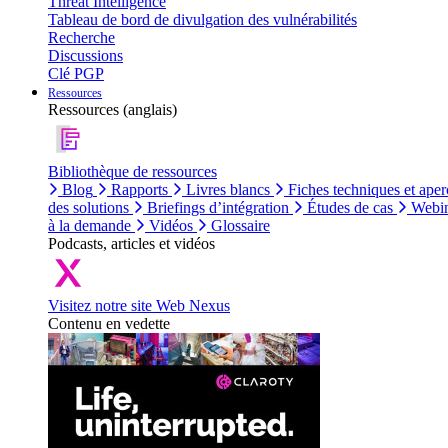
Threat Intelligence
Tableau de bord de divulgation des vulnérabilités
Recherche
Discussions
Clé PGP
Ressources
Ressources (anglais)
Bibliothèque de ressources
Blog
Rapports
Livres blancs
Fiches techniques et aper
des solutions
Briefings d’intégration
Études de cas
Webin
à la demande
Vidéos
Glossaire
Podcasts, articles et vidéos
Visitez notre site Web Nexus
Contenu en vedette