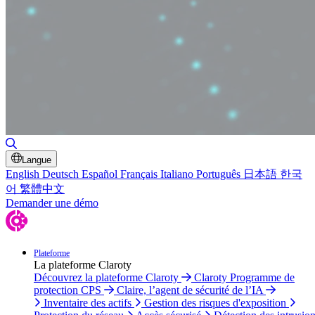
Basculer la recherche
Langue
English
Deutsch
Español
Français
Italiano
Português
日本語
한국
어
繁體中文
Demander une démo
Plateforme
La plateforme Claroty
Découvrez la plateforme Claroty
Claroty Programme de
protection CPS
Claire, l’agent de sécurité de l’IA
Inventaire des actifs
Gestion des risques d'exposition