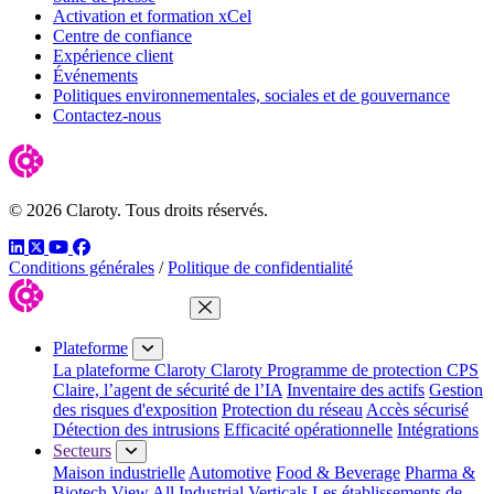
Activation et formation xCel
Centre de confiance
Expérience client
Événements
Politiques environnementales, sociales et de gouvernance
Contactez-nous
© 2026 Claroty. Tous droits réservés.
LinkedIn
Twitter
YouTube
Facebook
Conditions générales
/
Politique de confidentialité
Fermer le menu
Plateforme
La plateforme Claroty
Claroty Programme de protection CPS
Claire, l’agent de sécurité de l’IA
Inventaire des actifs
Gestion
des risques d'exposition
Protection du réseau
Accès sécurisé
Détection des intrusions
Efficacité opérationnelle
Intégrations
Secteurs
Maison industrielle
Automotive
Food & Beverage
Pharma &
Biotech
View All Industrial Verticals
Les établissements de