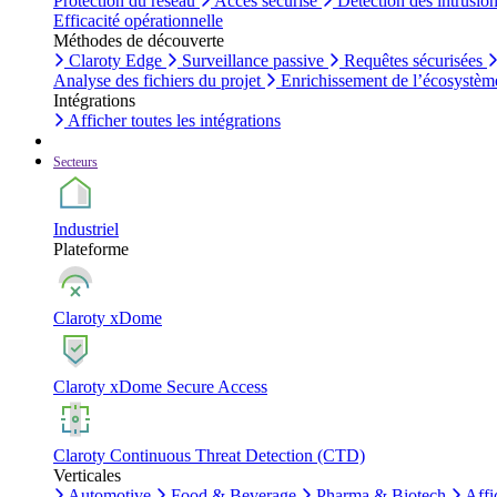
Protection du réseau
Accès sécurisé
Détection des intrusio
Efficacité opérationnelle
Méthodes de découverte
Claroty Edge
Surveillance passive
Requêtes sécurisées
Analyse des fichiers du projet
Enrichissement de l’écosystèm
Intégrations
Afficher toutes les intégrations
Secteurs
Industriel
Plateforme
Claroty xDome
Claroty xDome Secure Access
Claroty Continuous Threat Detection (CTD)
Verticales
Automotive
Food & Beverage
Pharma & Biotech
Affi