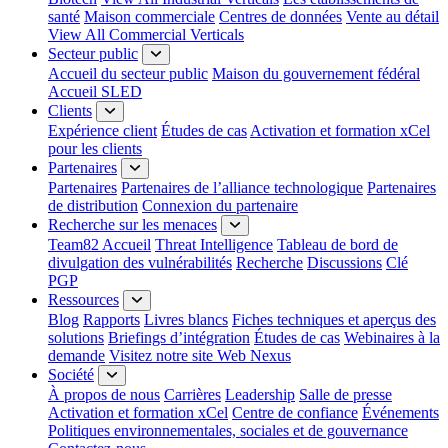
santé
Maison commerciale
Centres de données
Vente au détail
View All Commercial Verticals
Secteur public
Accueil du secteur public
Maison du gouvernement fédéral
Accueil SLED
Clients
Expérience client
Études de cas
Activation et formation xCel
pour les clients
Partenaires
Partenaires
Partenaires de l’alliance technologique
Partenaires
de distribution
Connexion du partenaire
Recherche sur les menaces
Team82 Accueil
Threat Intelligence
Tableau de bord de
divulgation des vulnérabilités
Recherche
Discussions
Clé
PGP
Ressources
Blog
Rapports
Livres blancs
Fiches techniques et aperçus des
solutions
Briefings d’intégration
Études de cas
Webinaires à la
demande
Visitez notre site Web Nexus
Société
À propos de nous
Carrières
Leadership
Salle de presse
Activation et formation xCel
Centre de confiance
Événements
Politiques environnementales, sociales et de gouvernance