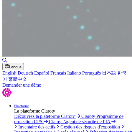
Basculer la recherche
Langue
English
Deutsch
Español
Français
Italiano
Português
日本語
한국
어
繁體中文
Demander une démo
Plateforme
La plateforme Claroty
Découvrez la plateforme Claroty
Claroty Programme de
protection CPS
Claire, l’agent de sécurité de l’IA
Inventaire des actifs
Gestion des risques d'exposition