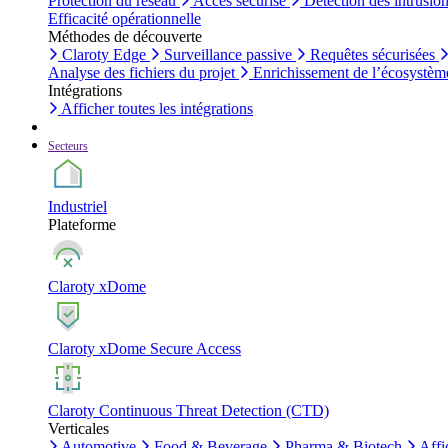
Protection du réseau
Accès sécurisé
Détection des intrusio
Efficacité opérationnelle
Méthodes de découverte
Claroty Edge
Surveillance passive
Requêtes sécurisées
Analyse des fichiers du projet
Enrichissement de l’écosystèm
Intégrations
Afficher toutes les intégrations
Secteurs
Industriel
Plateforme
Claroty xDome
Claroty xDome Secure Access
Claroty Continuous Threat Detection (CTD)
Verticales
Automotive
Food & Beverage
Pharma & Biotech
Affi