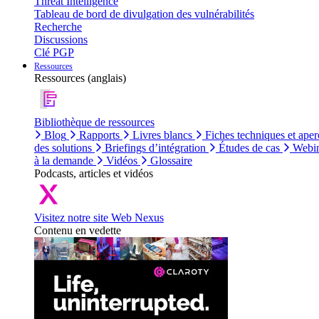
Threat Intelligence
Tableau de bord de divulgation des vulnérabilités
Recherche
Discussions
Clé PGP
Ressources
Ressources (anglais)
Bibliothèque de ressources
Blog
Rapports
Livres blancs
Fiches techniques et aper
des solutions
Briefings d’intégration
Études de cas
Webin
à la demande
Vidéos
Glossaire
Podcasts, articles et vidéos
Visitez notre site Web Nexus
Contenu en vedette