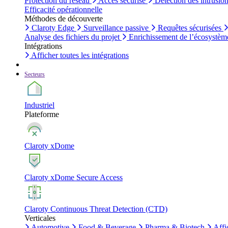
Protection du réseau
Accès sécurisé
Détection des intrusio
Efficacité opérationnelle
Méthodes de découverte
Claroty Edge
Surveillance passive
Requêtes sécurisées
Analyse des fichiers du projet
Enrichissement de l’écosystèm
Intégrations
Afficher toutes les intégrations
Secteurs
Industriel
Plateforme
Claroty xDome
Claroty xDome Secure Access
Claroty Continuous Threat Detection (CTD)
Verticales
Automotive
Food & Beverage
Pharma & Biotech
Affi