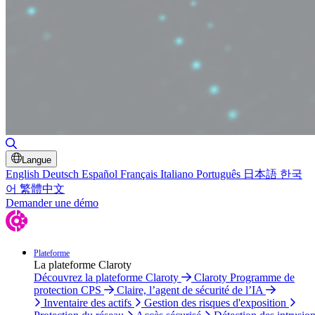
Basculer la recherche
Langue
English
Deutsch
Español
Français
Italiano
Português
日本語
한국
어
繁體中文
Demander une démo
Plateforme
La plateforme Claroty
Découvrez la plateforme Claroty
Claroty Programme de
protection CPS
Claire, l’agent de sécurité de l’IA
Inventaire des actifs
Gestion des risques d'exposition