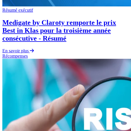
Résumé exécutif
Medigate by Claroty remporte le prix
Best in Klas pour la troisième année
consécutive - Résumé
En savoir plus
Récompenses