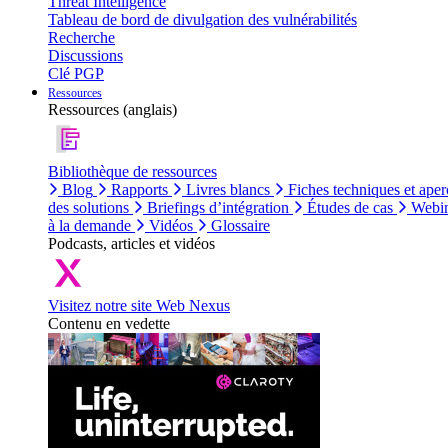
Threat Intelligence
Tableau de bord de divulgation des vulnérabilités
Recherche
Discussions
Clé PGP
Ressources
Ressources (anglais)
Bibliothèque de ressources
Blog
Rapports
Livres blancs
Fiches techniques et aper
des solutions
Briefings d’intégration
Études de cas
Webin
à la demande
Vidéos
Glossaire
Podcasts, articles et vidéos
Visitez notre site Web Nexus
Contenu en vedette