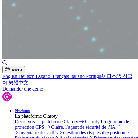
Basculer la recherche
Langue
English
Deutsch
Español
Français
Italiano
Português
日本語
한국
어
繁體中文
Demander une démo
Plateforme
La plateforme Claroty
Découvrez la plateforme Claroty
Claroty Programme de
protection CPS
Claire, l’agent de sécurité de l’IA
Inventaire des actifs
Gestion des risques d'exposition