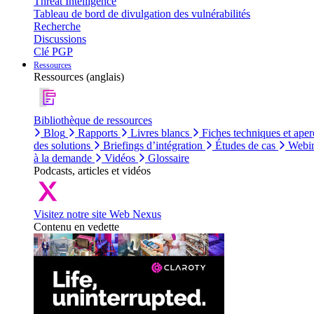
Threat Intelligence
Tableau de bord de divulgation des vulnérabilités
Recherche
Discussions
Clé PGP
Ressources
Ressources (anglais)
Bibliothèque de ressources
Blog
Rapports
Livres blancs
Fiches techniques et aper
des solutions
Briefings d’intégration
Études de cas
Webin
à la demande
Vidéos
Glossaire
Podcasts, articles et vidéos
Visitez notre site Web Nexus
Contenu en vedette