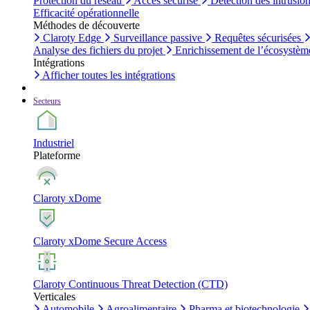
Protection du réseau
Accès sécurisé
Détection des intrusio
Efficacité opérationnelle
Méthodes de découverte
Claroty Edge
Surveillance passive
Requêtes sécurisées
Analyse des fichiers du projet
Enrichissement de l’écosystèm
Intégrations
Afficher toutes les intégrations
Secteurs
Industriel
Plateforme
Claroty xDome
Claroty xDome Secure Access
Claroty Continuous Threat Detection (CTD)
Verticales
Automobile
Agroalimentaire
Pharma et biotechnologie