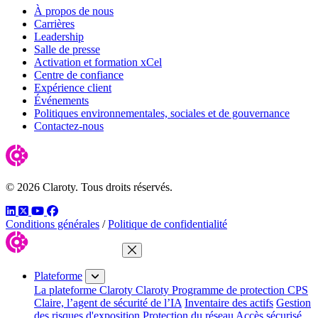
À propos de nous
Carrières
Leadership
Salle de presse
Activation et formation xCel
Centre de confiance
Expérience client
Événements
Politiques environnementales, sociales et de gouvernance
Contactez-nous
© 2026 Claroty. Tous droits réservés.
LinkedIn
Twitter
YouTube
Facebook
Conditions générales
/
Politique de confidentialité
Fermer le menu
Plateforme
La plateforme Claroty
Claroty Programme de protection CPS
Claire, l’agent de sécurité de l’IA
Inventaire des actifs
Gestion
des risques d'exposition
Protection du réseau
Accès sécurisé