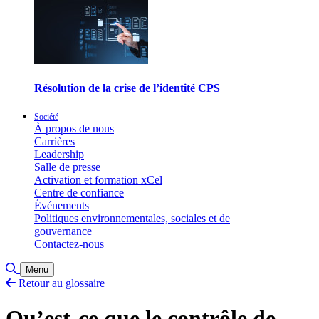
Résolution de la crise de l’identité CPS
Société
À propos de nous
Carrières
Leadership
Salle de presse
Activation et formation xCel
Centre de confiance
Événements
Politiques environnementales, sociales et de
gouvernance
Contactez-nous
Basculer la recherche
Menu
Retour au glossaire
Qu’est-ce que le contrôle de