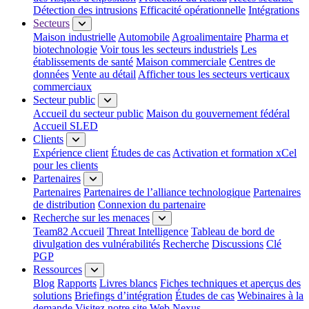
Détection des intrusions
Efficacité opérationnelle
Intégrations
Secteurs
Maison industrielle
Automobile
Agroalimentaire
Pharma et
biotechnologie
Voir tous les secteurs industriels
Les
établissements de santé
Maison commerciale
Centres de
données
Vente au détail
Afficher tous les secteurs verticaux
commerciaux
Secteur public
Accueil du secteur public
Maison du gouvernement fédéral
Accueil SLED
Clients
Expérience client
Études de cas
Activation et formation xCel
pour les clients
Partenaires
Partenaires
Partenaires de l’alliance technologique
Partenaires
de distribution
Connexion du partenaire
Recherche sur les menaces
Team82 Accueil
Threat Intelligence
Tableau de bord de
divulgation des vulnérabilités
Recherche
Discussions
Clé
PGP
Ressources
Blog
Rapports
Livres blancs
Fiches techniques et aperçus des
solutions
Briefings d’intégration
Études de cas
Webinaires à la
demande
Visitez notre site Web Nexus