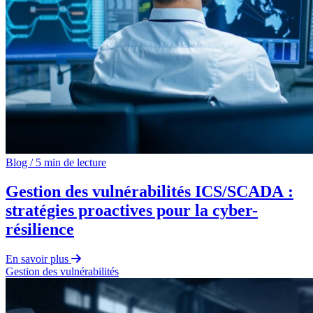
Blog
/
5 min de lecture
Gestion des vulnérabilités ICS/SCADA :
stratégies proactives pour la cyber-
résilience
En savoir plus
Gestion des vulnérabilités