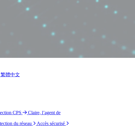
繁體中文
tection CPS
Claire, l’agent de
tection du réseau
Accès sécurisé