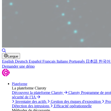
Basculer la recherche
Langue
English
Deutsch
Español
Français
Italiano
Português
日本語
한국어
Demander une démo
Plateforme
La plateforme Claroty
Découvrez la plateforme Claroty
Claroty Programme de pro
sécurité de l’IA
Inventaire des actifs
Gestion des risques d'exposition
Pro
Détection des intrusions
Efficacité opérationnelle
Méthodes de découverte