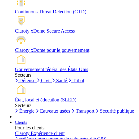
Continuous Threat Detection (CTD)
Claroty xDome Secure Access
Claroty xDome pour le gouvernement
Gouvernement fédéral des États-Unis
Secteurs
Défense
Civil
Santé
Tribal
État, local et éducation (SLED)
Secteurs
Énergie
Eau/eaux usées
Transport
Sécurité publique
Clients
Pour les clients
Claroty Expérience client
Accélérer votre parcours de cybersécurité CPS.