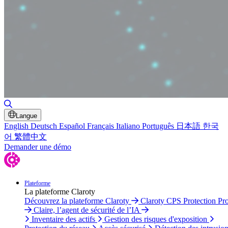
Basculer la recherche
Langue
English
Deutsch
Español
Français
Italiano
Português
日本語
한국
어
繁體中文
Demander une démo
Plateforme
La plateforme Claroty
Découvrez la plateforme Claroty
Claroty CPS Protection Pr
Claire, l’agent de sécurité de l’IA
Inventaire des actifs
Gestion des risques d'exposition