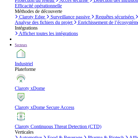
Protection du réseau
Accès sécurisé
Détection des intrusio
Efficacité opérationnelle
Méthodes de découverte
Claroty Edge
Surveillance passive
Requêtes sécurisées
Analyse des fichiers du projet
Enrichissement de l’écosystèm
Intégrations
Afficher toutes les intégrations
Secteurs
Industriel
Plateforme
Claroty xDome
Claroty xDome Secure Access
Claroty Continuous Threat Detection (CTD)
Verticales
Automotive
Food & Beverage
Pharma & Biotech
Affi