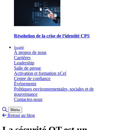
Résolution de la crise de l’identité CPS
Société
À propos de nous
Carrières
Leadership
Salle de presse
Activation et formation xCel
Centre de confiance
Événements
Politiques environnementales, sociales et de
gouvernance
Contactez-nous
Basculer la recherche
Menu
Retour au blog
La sécurité OT est un