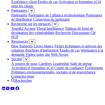
Expérience client
Études de cas
Activation et formation xCel
pour les clients
Partenaires
Partenaires
Partenaires de l’alliance technologique
Partenaires
de distribution
Connexion du partenaire
Recherche sur les menaces
Team82 Accueil
Threat Intelligence
Tableau de bord de
divulgation des vulnérabilités
Recherche
Discussions
Clé
PGP
Ressources
Blog
Rapports
Livres blancs
Fiches techniques et aperçus des
solutions
Briefings d’intégration
Études de cas
Webinaires à la
demande
Visitez notre site Web Nexus
Société
À propos de nous
Carrières
Leadership
Salle de presse
Activation et formation xCel
Centre de confiance
Événements
Politiques environnementales, sociales et de gouvernance
Contactez-nous
Rechercher
LinkedIn
Twitter
YouTube
Facebook