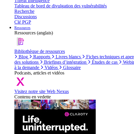
Threat Intelligence
Tableau de bord de divulgation des vulnérabilités
Recherche
Discussions
Clé PGP
Ressources
Ressources (anglais)
Bibliothèque de ressources
Blog
Rapports
Livres blancs
Fiches techniques et aper
des solutions
Briefings d’intégration
Études de cas
Webin
à la demande
Vidéos
Glossaire
Podcasts, articles et vidéos
Visitez notre site Web Nexus
Contenu en vedette