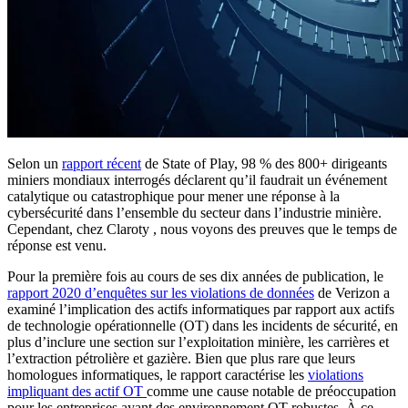
Selon un
rapport récent
de State of Play, 98 % des 800+ dirigeants
miniers mondiaux interrogés déclarent qu’il faudrait un événement
catalytique ou catastrophique pour mener une réponse à la
cybersécurité dans l’ensemble du secteur dans l’industrie minière.
Cependant, chez Claroty , nous voyons des preuves que le temps de
réponse est venu.
Pour la première fois au cours de ses dix années de publication, le
rapport 2020 d’enquêtes sur les violations de données
de Verizon a
examiné l’implication des actifs informatiques par rapport aux actifs
de technologie opérationnelle (OT) dans les incidents de sécurité, en
plus d’inclure une section sur l’exploitation minière, les carrières et
l’extraction pétrolière et gazière. Bien que plus rare que leurs
homologues informatiques, le rapport caractérise les
violations
impliquant des actif OT
comme une cause notable de préoccupation
pour les entreprises ayant des environnement OT robustes. À ce