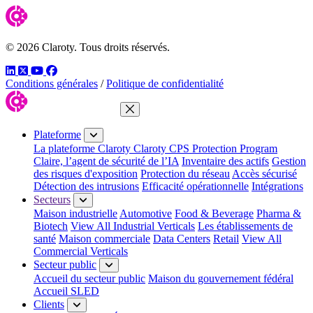
© 2026 Claroty. Tous droits réservés.
LinkedIn
Twitter
YouTube
Facebook
Conditions générales
/
Politique de confidentialité
Fermer le menu
Plateforme
La plateforme Claroty
Claroty CPS Protection Program
Claire, l’agent de sécurité de l’IA
Inventaire des actifs
Gestion
des risques d'exposition
Protection du réseau
Accès sécurisé
Détection des intrusions
Efficacité opérationnelle
Intégrations
Secteurs
Maison industrielle
Automotive
Food & Beverage
Pharma &
Biotech
View All Industrial Verticals
Les établissements de
santé
Maison commerciale
Data Centers
Retail
View All
Commercial Verticals
Secteur public
Accueil du secteur public
Maison du gouvernement fédéral
Accueil SLED
Clients