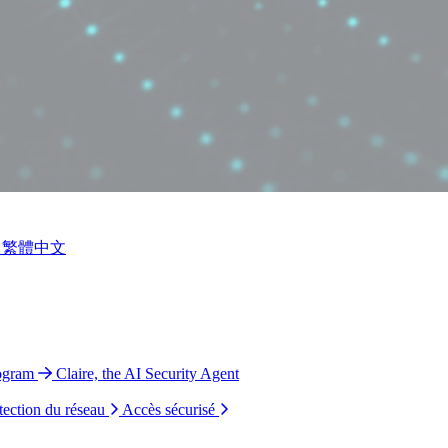
繁體中文
ogram
Claire, the AI Security Agent
tection du réseau
Accès sécurisé