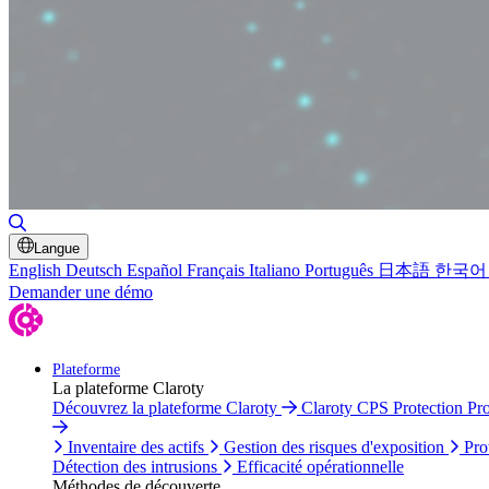
Basculer la recherche
Langue
English
Deutsch
Español
Français
Italiano
Português
日本語
한국어
Demander une démo
Plateforme
La plateforme Claroty
Découvrez la plateforme Claroty
Claroty CPS Protection Pr
Inventaire des actifs
Gestion des risques d'exposition
Pro
Détection des intrusions
Efficacité opérationnelle
Méthodes de découverte