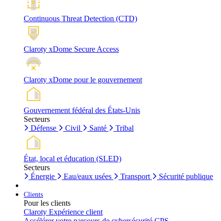
Continuous Threat Detection (CTD)
Claroty xDome Secure Access
Claroty xDome pour le gouvernement
Gouvernement fédéral des États-Unis
Secteurs
Défense
Civil
Santé
Tribal
État, local et éducation (SLED)
Secteurs
Énergie
Eau/eaux usées
Transport
Sécurité publique
Clients
Pour les clients
Claroty Expérience client
Accélérer votre parcours de cybersécurité CPS.