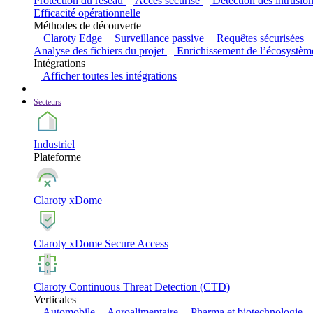
Protection du réseau
Accès sécurisé
Détection des intrusio
Efficacité opérationnelle
Méthodes de découverte
Claroty Edge
Surveillance passive
Requêtes sécurisées
Analyse des fichiers du projet
Enrichissement de l’écosystèm
Intégrations
Afficher toutes les intégrations
Secteurs
Industriel
Plateforme
Claroty xDome
Claroty xDome Secure Access
Claroty Continuous Threat Detection (CTD)
Verticales
Automobile
Agroalimentaire
Pharma et biotechnologie