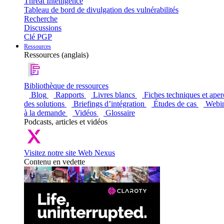
Threat Intelligence
Tableau de bord de divulgation des vulnérabilités
Recherche
Discussions
Clé PGP
Ressources
Ressources (anglais)
Bibliothèque de ressources
Blog
Rapports
Livres blancs
Fiches techniques et aper
des solutions
Briefings d’intégration
Études de cas
Webin
à la demande
Vidéos
Glossaire
Podcasts, articles et vidéos
Visitez notre site Web Nexus
Contenu en vedette