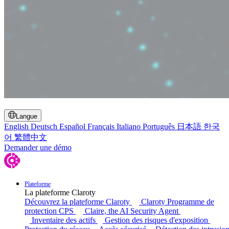
Basculer la recherche
Langue
English
Deutsch
Español
Français
Italiano
Português
日本語
한국
어
繁體中文
Demander une démo
Plateforme
La plateforme Claroty
Découvrez la plateforme Claroty
Claroty Programme de
protection CPS
Claire, the AI Security Agent
Inventaire des actifs
Gestion des risques d'exposition