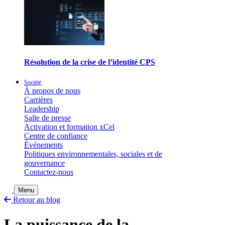
Résolution de la crise de l’identité CPS
Société
À propos de nous
Carrières
Leadership
Salle de presse
Activation et formation xCel
Centre de confiance
Événements
Politiques environnementales, sociales et de
gouvernance
Contactez-nous
Basculer la recherche
Menu
Retour au blog
La puissance de la