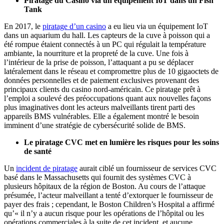
Piratage du Casino via un équipement IoT dans un Fish
Tank
En 2017, le
piratage d’un casino
a eu lieu via un équipement IoT
dans un aquarium du hall. Les capteurs de la cuve à poisson qui a
été rompue étaient connectés à un PC qui régulait la température
ambiante, la nourriture et la propreté de la cuve. Une fois à
l’intérieur de la prise de poisson, l’attaquant a pu se déplacer
latéralement dans le réseau et compromettre plus de 10 gigaoctets de
données personnelles et de paiement exclusives provenant des
principaux clients du casino nord-américain. Ce piratage prêt à
l’emploi a soulevé des préoccupations quant aux nouvelles façons
plus imaginatives dont les acteurs malveillants tirent parti des
appareils BMS vulnérables. Elle a également montré le besoin
imminent d’une stratégie de cybersécurité solide de BMS.
Le piratage CVC met en lumière les risques pour les soins
de santé
Un
incident de piratage
aurait ciblé un fournisseur de services CVC
basé dans le Massachusetts qui fournit des systèmes CVC à
plusieurs hôpitaux de la région de Boston. Au cours de l’attaque
présumée, l’acteur malveillant a tenté d’extorquer le fournisseur de
payer des frais ; cependant, le Boston Children’s Hospital a affirmé
qu’« il n’y a aucun risque pour les opérations de l’hôpital ou les
opérations commerciales à la suite de cet incident, et aucune