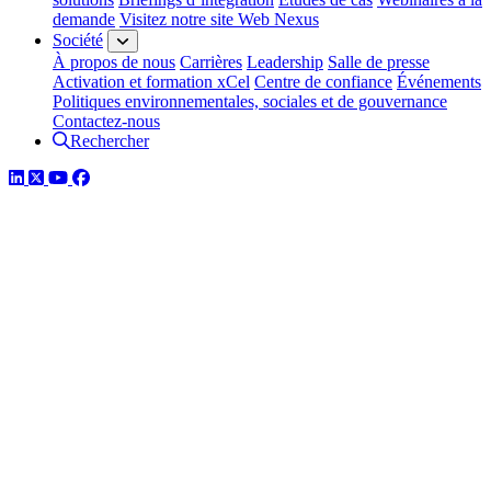
demande
Visitez notre site Web Nexus
Société
À propos de nous
Carrières
Leadership
Salle de presse
Activation et formation xCel
Centre de confiance
Événements
Politiques environnementales, sociales et de gouvernance
Contactez-nous
Rechercher
LinkedIn
Twitter
YouTube
Facebook