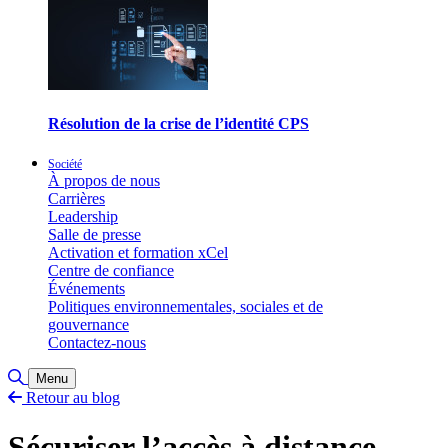
Résolution de la crise de l’identité CPS
Société
À propos de nous
Carrières
Leadership
Salle de presse
Activation et formation xCel
Centre de confiance
Événements
Politiques environnementales, sociales et de
gouvernance
Contactez-nous
Basculer la recherche
Menu
Retour au blog
Sécuriser l’accès à distance