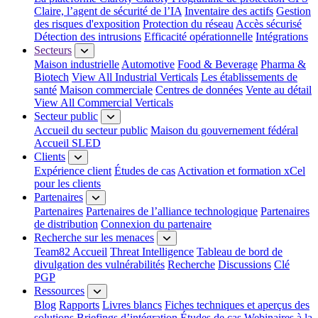
Claire, l’agent de sécurité de l’IA
Inventaire des actifs
Gestion
des risques d'exposition
Protection du réseau
Accès sécurisé
Détection des intrusions
Efficacité opérationnelle
Intégrations
Secteurs
Maison industrielle
Automotive
Food & Beverage
Pharma &
Biotech
View All Industrial Verticals
Les établissements de
santé
Maison commerciale
Centres de données
Vente au détail
View All Commercial Verticals
Secteur public
Accueil du secteur public
Maison du gouvernement fédéral
Accueil SLED
Clients
Expérience client
Études de cas
Activation et formation xCel
pour les clients
Partenaires
Partenaires
Partenaires de l’alliance technologique
Partenaires
de distribution
Connexion du partenaire
Recherche sur les menaces
Team82 Accueil
Threat Intelligence
Tableau de bord de
divulgation des vulnérabilités
Recherche
Discussions
Clé
PGP
Ressources
Blog
Rapports
Livres blancs
Fiches techniques et aperçus des
solutions
Briefings d’intégration
Études de cas
Webinaires à la