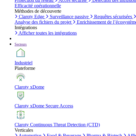
Protection du réseau
Accès sécurisé
Détection des intrusio
Efficacité opérationnelle
Méthodes de découverte
Claroty Edge
Surveillance passive
Requêtes sécurisées
Analyse des fichiers du projet
Enrichissement de l’écosystèm
Intégrations
Afficher toutes les intégrations
Secteurs
Industriel
Plateforme
Claroty xDome
Claroty xDome Secure Access
Claroty Continuous Threat Detection (CTD)
Verticales
Automotive
Food & Beverage
Pharma & Biotech
Affi