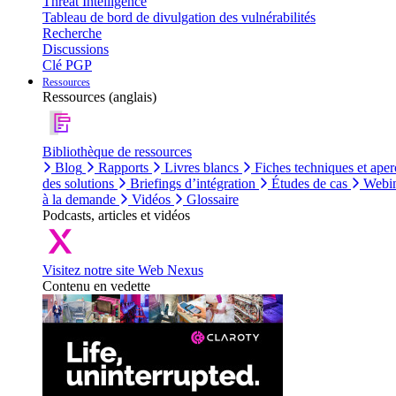
Threat Intelligence
Tableau de bord de divulgation des vulnérabilités
Recherche
Discussions
Clé PGP
Ressources
Ressources (anglais)
Bibliothèque de ressources
Blog
Rapports
Livres blancs
Fiches techniques et aper
des solutions
Briefings d’intégration
Études de cas
Webin
à la demande
Vidéos
Glossaire
Podcasts, articles et vidéos
Visitez notre site Web Nexus
Contenu en vedette