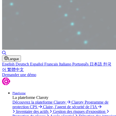
Basculer la recherche
Langue
English
Deutsch
Español
Français
Italiano
Português
日本語
한국
어
繁體中文
Demander une démo
Plateforme
La plateforme Claroty
Découvrez la plateforme Claroty
Claroty Programme de
protection CPS
Claire, l’agent de sécurité de l’IA
Inventaire des actifs
Gestion des risques d'exposition