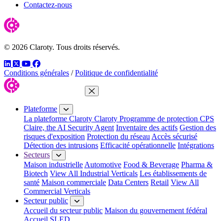
Contactez-nous
© 2026 Claroty. Tous droits réservés.
LinkedIn
Twitter
YouTube
Facebook
Conditions générales
/
Politique de confidentialité
Fermer le menu
Plateforme
La plateforme Claroty
Claroty Programme de protection CPS
Claire, the AI Security Agent
Inventaire des actifs
Gestion des
risques d'exposition
Protection du réseau
Accès sécurisé
Détection des intrusions
Efficacité opérationnelle
Intégrations
Secteurs
Maison industrielle
Automotive
Food & Beverage
Pharma &
Biotech
View All Industrial Verticals
Les établissements de
santé
Maison commerciale
Data Centers
Retail
View All
Commercial Verticals
Secteur public
Accueil du secteur public
Maison du gouvernement fédéral
Accueil SLED