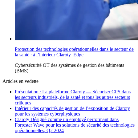
Protection des technologies opérationnelles dans le secteur de
la santé : à l’intérieur Claroty Edge
Cybersécurité OT
des
systèmes de gestion des bâtiments
(BMS)
Articles en vedette
Présentation : La plateforme Claroty — Sécuriser CPS dans
les secteurs industriels, de la santé et tous les autres secteurs
critiques
Intérieur des capacités de gestion de l’exposition de Claroty
pour les systèmes cyberphysiques
Claroty Désigné comme un employé performant dans
Forrester Wave pour les solutions de sécurité des technologies
opérationnelles, Q2 2024