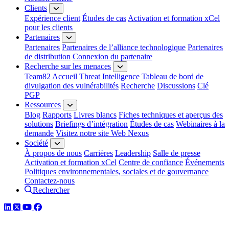
Clients
Expérience client
Études de cas
Activation et formation xCel
pour les clients
Partenaires
Partenaires
Partenaires de l’alliance technologique
Partenaires
de distribution
Connexion du partenaire
Recherche sur les menaces
Team82 Accueil
Threat Intelligence
Tableau de bord de
divulgation des vulnérabilités
Recherche
Discussions
Clé
PGP
Ressources
Blog
Rapports
Livres blancs
Fiches techniques et aperçus des
solutions
Briefings d’intégration
Études de cas
Webinaires à la
demande
Visitez notre site Web Nexus
Société
À propos de nous
Carrières
Leadership
Salle de presse
Activation et formation xCel
Centre de confiance
Événements
Politiques environnementales, sociales et de gouvernance
Contactez-nous
Rechercher
LinkedIn
Twitter
YouTube
Facebook