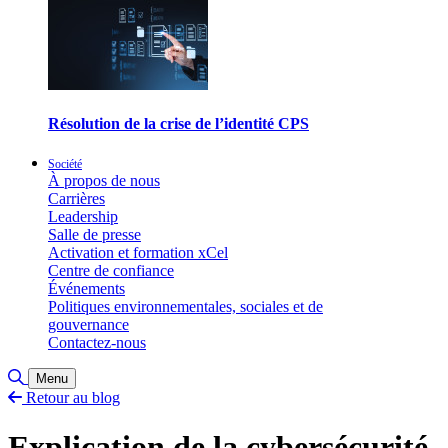
Résolution de la crise de l’identité CPS
Société
À propos de nous
Carrières
Leadership
Salle de presse
Activation et formation xCel
Centre de confiance
Événements
Politiques environnementales, sociales et de
gouvernance
Contactez-nous
Basculer la recherche
Menu
Retour au blog
Explication de la cybersécurité