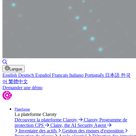
Basculer la recherche
Langue
English
Deutsch
Español
Français
Italiano
Português
日本語
한국
어
繁體中文
Demander une démo
Plateforme
La plateforme Claroty
Découvrez la plateforme Claroty
Claroty Programme de
protection CPS
Claire, the AI Security Agent
Inventaire des actifs
Gestion des risques d'exposition