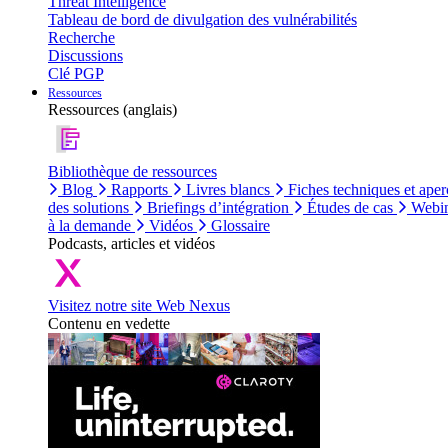
Threat Intelligence
Tableau de bord de divulgation des vulnérabilités
Recherche
Discussions
Clé PGP
Ressources
Ressources (anglais)
Bibliothèque de ressources
Blog
Rapports
Livres blancs
Fiches techniques et aper
des solutions
Briefings d’intégration
Études de cas
Webin
à la demande
Vidéos
Glossaire
Podcasts, articles et vidéos
Visitez notre site Web Nexus
Contenu en vedette