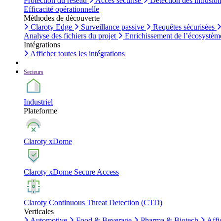
Protection du réseau
Accès sécurisé
Détection des intrusio
Efficacité opérationnelle
Méthodes de découverte
Claroty Edge
Surveillance passive
Requêtes sécurisées
Analyse des fichiers du projet
Enrichissement de l’écosystèm
Intégrations
Afficher toutes les intégrations
Secteurs
Industriel
Plateforme
Claroty xDome
Claroty xDome Secure Access
Claroty Continuous Threat Detection (CTD)
Verticales
Automotive
Food & Beverage
Pharma & Biotech
Affi