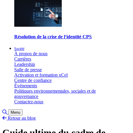
Résolution de la crise de l’identité CPS
Société
À propos de nous
Carrières
Leadership
Salle de presse
Activation et formation xCel
Centre de confiance
Événements
Politiques environnementales, sociales et de
gouvernance
Contactez-nous
Basculer la recherche
Menu
Retour au blog
Guide ultime du cadre de