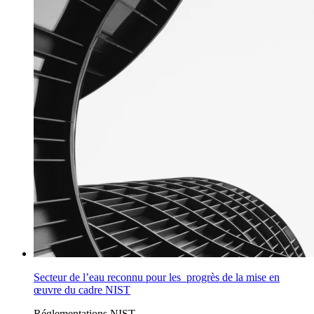
Secteur de l’eau reconnu pour les progrès de la mise en
œuvre du cadre NIST
Réglementations
NIST