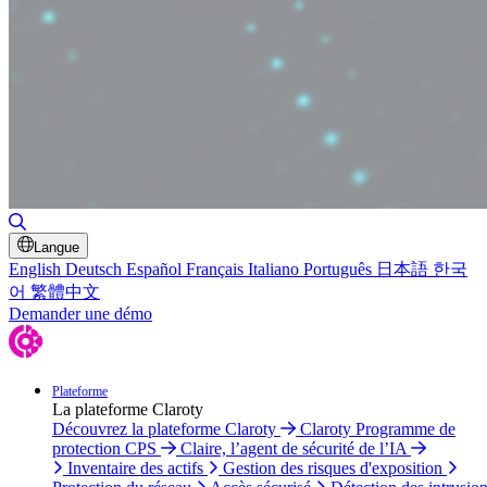
Basculer la recherche
Langue
English
Deutsch
Español
Français
Italiano
Português
日本語
한국
어
繁體中文
Demander une démo
Plateforme
La plateforme Claroty
Découvrez la plateforme Claroty
Claroty Programme de
protection CPS
Claire, l’agent de sécurité de l’IA
Inventaire des actifs
Gestion des risques d'exposition