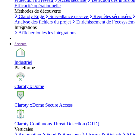
Protection du réseau
Accès sécurisé
Détection des intrusio
Efficacité opérationnelle
Méthodes de découverte
Claroty Edge
Surveillance passive
Requêtes sécurisées
Analyse des fichiers du projet
Enrichissement de l’écosystèm
Intégrations
Afficher toutes les intégrations
Secteurs
Industriel
Plateforme
Claroty xDome
Claroty xDome Secure Access
Claroty Continuous Threat Detection (CTD)
Verticales
Automotive
Food & Beverage
Pharma & Biotech
Affi