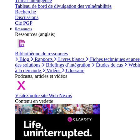
Threat Intelligence
Tableau de bord de divulgation des vulnérabilités
Recherche
Discussions
Clé PGP
Ressources
Ressources (anglais)
Bibliothèque de ressources
Blog
Rapports
Livres blancs
Fiches techniques et aper
des solutions
Briefings d’intégration
Études de cas
Webin
à la demande
Vidéos
Glossaire
Podcasts, articles et vidéos
Visitez notre site Web Nexus
Contenu en vedette