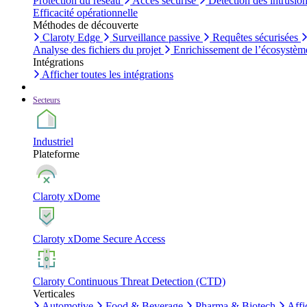
Protection du réseau
Accès sécurisé
Détection des intrusio
Efficacité opérationnelle
Méthodes de découverte
Claroty Edge
Surveillance passive
Requêtes sécurisées
Analyse des fichiers du projet
Enrichissement de l’écosystèm
Intégrations
Afficher toutes les intégrations
Secteurs
Industriel
Plateforme
Claroty xDome
Claroty xDome Secure Access
Claroty Continuous Threat Detection (CTD)
Verticales
Automotive
Food & Beverage
Pharma & Biotech
Affi