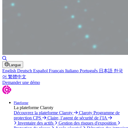
Basculer la recherche
Langue
English
Deutsch
Español
Français
Italiano
Português
日本語
한국
어
繁體中文
Demander une démo
Plateforme
La plateforme Claroty
Découvrez la plateforme Claroty
Claroty Programme de
protection CPS
Claire, l’agent de sécurité de l’IA
Inventaire des actifs
Gestion des risques d'exposition