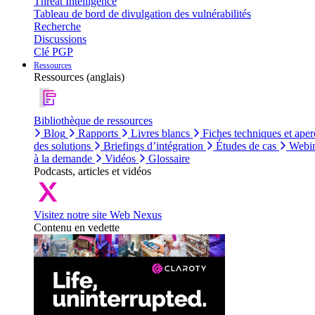
Threat Intelligence
Tableau de bord de divulgation des vulnérabilités
Recherche
Discussions
Clé PGP
Ressources
Ressources (anglais)
Bibliothèque de ressources
Blog
Rapports
Livres blancs
Fiches techniques et aper
des solutions
Briefings d’intégration
Études de cas
Webin
à la demande
Vidéos
Glossaire
Podcasts, articles et vidéos
Visitez notre site Web Nexus
Contenu en vedette