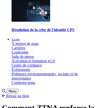
Résolution de la crise de l’identité CPS
Société
À propos de nous
Carrières
Leadership
Salle de presse
Activation et formation xCel
Centre de confiance
Événements
Politiques environnementales, sociales et de
gouvernance
Contactez-nous
Basculer la recherche
Menu
Retour au blog
Comment ZTNA renforce la