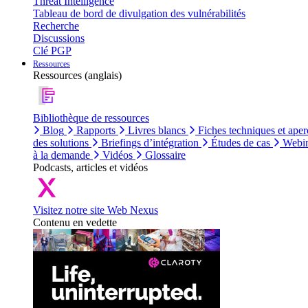
Threat Intelligence
Tableau de bord de divulgation des vulnérabilités
Recherche
Discussions
Clé PGP
Ressources
Ressources (anglais)
Bibliothèque de ressources
Blog
Rapports
Livres blancs
Fiches techniques et aper
des solutions
Briefings d’intégration
Études de cas
Webin
à la demande
Vidéos
Glossaire
Podcasts, articles et vidéos
Visitez notre site Web Nexus
Contenu en vedette