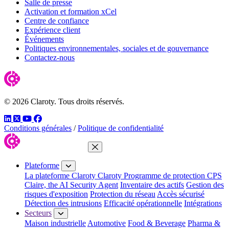
Salle de presse
Activation et formation xCel
Centre de confiance
Expérience client
Événements
Politiques environnementales, sociales et de gouvernance
Contactez-nous
© 2026 Claroty. Tous droits réservés.
LinkedIn
Twitter
YouTube
Facebook
Conditions générales
/
Politique de confidentialité
Fermer le menu
Plateforme
La plateforme Claroty
Claroty Programme de protection CPS
Claire, the AI Security Agent
Inventaire des actifs
Gestion des
risques d'exposition
Protection du réseau
Accès sécurisé
Détection des intrusions
Efficacité opérationnelle
Intégrations
Secteurs
Maison industrielle
Automotive
Food & Beverage
Pharma &