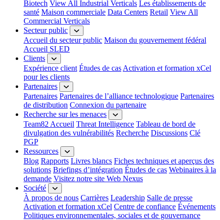
Biotech
View All Industrial Verticals
Les établissements de
santé
Maison commerciale
Data Centers
Retail
View All
Commercial Verticals
Secteur public
Accueil du secteur public
Maison du gouvernement fédéral
Accueil SLED
Clients
Expérience client
Études de cas
Activation et formation xCel
pour les clients
Partenaires
Partenaires
Partenaires de l’alliance technologique
Partenaires
de distribution
Connexion du partenaire
Recherche sur les menaces
Team82 Accueil
Threat Intelligence
Tableau de bord de
divulgation des vulnérabilités
Recherche
Discussions
Clé
PGP
Ressources
Blog
Rapports
Livres blancs
Fiches techniques et aperçus des
solutions
Briefings d’intégration
Études de cas
Webinaires à la
demande
Visitez notre site Web Nexus
Société
À propos de nous
Carrières
Leadership
Salle de presse
Activation et formation xCel
Centre de confiance
Événements
Politiques environnementales, sociales et de gouvernance