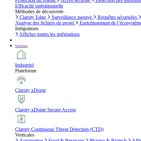
Protection du réseau
Accès sécurisé
Détection des intrusio
Efficacité opérationnelle
Méthodes de découverte
Claroty Edge
Surveillance passive
Requêtes sécurisées
Analyse des fichiers du projet
Enrichissement de l’écosystèm
Intégrations
Afficher toutes les intégrations
Secteurs
Industriel
Plateforme
Claroty xDome
Claroty xDome Secure Access
Claroty Continuous Threat Detection (CTD)
Verticales
Automotive
Food & Beverage
Pharma & Biotech
Affi