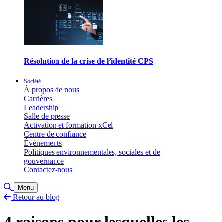
Résolution de la crise de l’identité CPS
Société
À propos de nous
Carrières
Leadership
Salle de presse
Activation et formation xCel
Centre de confiance
Événements
Politiques environnementales, sociales et de
gouvernance
Contactez-nous
Basculer la recherche
Menu
Retour au blog
4 raisons pour lesquelles les