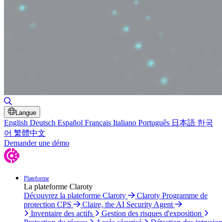
Basculer la recherche
Langue
English
Deutsch
Español
Français
Italiano
Português
日本語
한국
어
繁體中文
Demander une démo
Plateforme
La plateforme Claroty
Découvrez la plateforme Claroty
Claroty Programme de
protection CPS
Claire, the AI Security Agent
Inventaire des actifs
Gestion des risques d'exposition