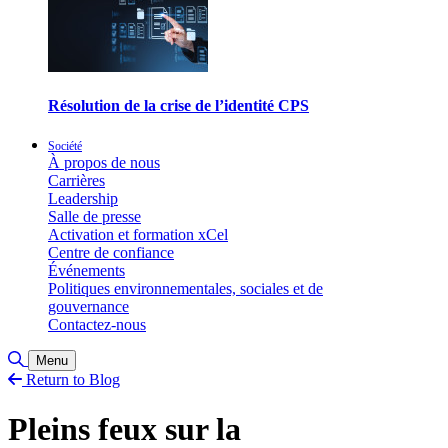
Résolution de la crise de l’identité CPS
Société
À propos de nous
Carrières
Leadership
Salle de presse
Activation et formation xCel
Centre de confiance
Événements
Politiques environnementales, sociales et de
gouvernance
Contactez-nous
Basculer la recherche
Menu
Return to Blog
Pleins feux sur la