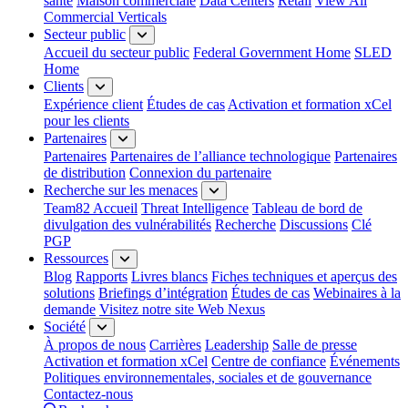
santé
Maison commerciale
Data Centers
Retail
View All
Commercial Verticals
Secteur public
Accueil du secteur public
Federal Government Home
SLED
Home
Clients
Expérience client
Études de cas
Activation et formation xCel
pour les clients
Partenaires
Partenaires
Partenaires de l’alliance technologique
Partenaires
de distribution
Connexion du partenaire
Recherche sur les menaces
Team82 Accueil
Threat Intelligence
Tableau de bord de
divulgation des vulnérabilités
Recherche
Discussions
Clé
PGP
Ressources
Blog
Rapports
Livres blancs
Fiches techniques et aperçus des
solutions
Briefings d’intégration
Études de cas
Webinaires à la
demande
Visitez notre site Web Nexus
Société
À propos de nous
Carrières
Leadership
Salle de presse
Activation et formation xCel
Centre de confiance
Événements
Politiques environnementales, sociales et de gouvernance
Contactez-nous