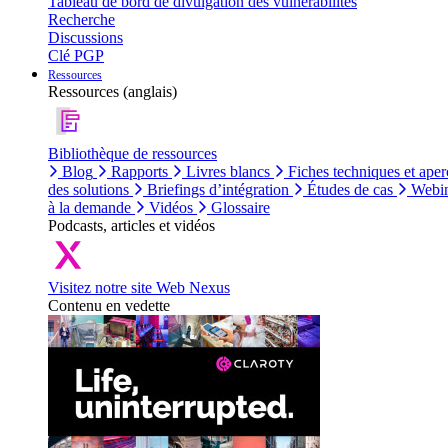
Tableau de bord de divulgation des vulnérabilités
Recherche
Discussions
Clé PGP
Ressources
Ressources (anglais)
Bibliothèque de ressources
Blog
Rapports
Livres blancs
Fiches techniques et aper
des solutions
Briefings d’intégration
Études de cas
Webin
à la demande
Vidéos
Glossaire
Podcasts, articles et vidéos
Visitez notre site Web Nexus
Contenu en vedette