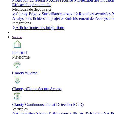
Protection du réseau
Accès sécurisé
Détection des intrusio
Efficacité opérationnelle
Méthodes de découverte
Claroty Edge
Surveillance passive
Requêtes sécurisées
Analyse des fichiers du projet
Enrichissement de l’écosystèm
Intégrations
Afficher toutes les intégrations
Secteurs
Industriel
Plateforme
Claroty xDome
Claroty xDome Secure Access
Claroty Continuous Threat Detection (CTD)
Verticales
Automotive
Food & Beverage
Pharma & Biotech
Affi