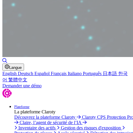
Basculer la recherche
Langue
English
Deutsch
Español
Français
Italiano
Português
日本語
한국
어
繁體中文
Demander une démo
Plateforme
La plateforme Claroty
Découvrez la plateforme Claroty
Claroty CPS Protection Pr
Claire, l’agent de sécurité de l’IA
Inventaire des actifs
Gestion des risques d'exposition