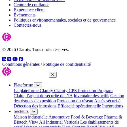
Centre de confiance
Expérience client
Événements
Politiques environnementales, sociales et de gouvernance
Contactez-nous
© 2026 Claroty. Tous droits réservés.
LinkedIn
Twitter
YouTube
Facebook
Conditions générales
/
Politique de confidentialité
Fermer le menu
Plateforme
La plateforme Claroty
Claroty CPS Protection Program
Claire, l’agent de sécurité de l’IA
Inventaire des actifs
Gestion
des risques d'exposition
Protection du réseau
Accès sécurisé
Détection des intrusions
Efficacité opérationnelle
Intégrations
Secteurs
Maison industrielle
Automotive
Food & Beverage
Pharma &
Biotech
View All Industrial Verticals
Les établissements de