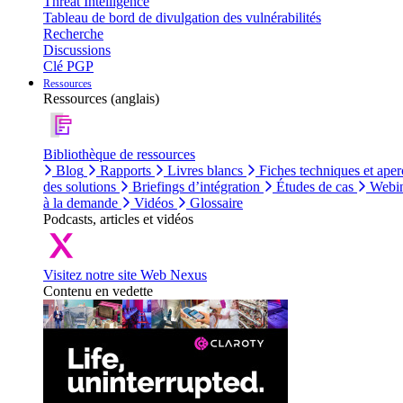
Threat Intelligence
Tableau de bord de divulgation des vulnérabilités
Recherche
Discussions
Clé PGP
Ressources
Ressources (anglais)
Bibliothèque de ressources
Blog
Rapports
Livres blancs
Fiches techniques et aper
des solutions
Briefings d’intégration
Études de cas
Webin
à la demande
Vidéos
Glossaire
Podcasts, articles et vidéos
Visitez notre site Web Nexus
Contenu en vedette