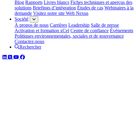
Blog
Rapports
Livres blancs
Fiches techniques et aperçus des
solutions
Briefings d’intégration
Études de cas
Webinaires à la
demande
Visitez notre site Web Nexus
Société
À propos de nous
Carrières
Leadership
Salle de presse
Activation et formation xCel
Centre de confiance
Événements
Politiques environnementales, sociales et de gouvernance
Contactez-nous
Rechercher
LinkedIn
Twitter
YouTube
Facebook