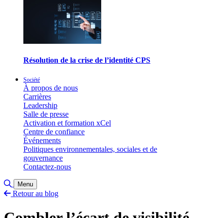
Résolution de la crise de l’identité CPS
Société
À propos de nous
Carrières
Leadership
Salle de presse
Activation et formation xCel
Centre de confiance
Événements
Politiques environnementales, sociales et de
gouvernance
Contactez-nous
Basculer la recherche
Menu
Retour au blog
Combler l’écart de visibilité