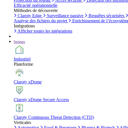
Protection du réseau
Accès sécurisé
Détection des intrusio
Efficacité opérationnelle
Méthodes de découverte
Claroty Edge
Surveillance passive
Requêtes sécurisées
Analyse des fichiers du projet
Enrichissement de l’écosystèm
Intégrations
Afficher toutes les intégrations
Secteurs
Industriel
Plateforme
Claroty xDome
Claroty xDome Secure Access
Claroty Continuous Threat Detection (CTD)
Verticales
Automotive
Food & Beverage
Pharma & Biotech
Affi