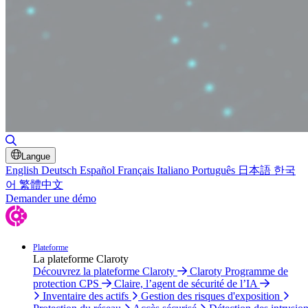
Basculer la recherche
Langue
English
Deutsch
Español
Français
Italiano
Português
日本語
한국
어
繁體中文
Demander une démo
Plateforme
La plateforme Claroty
Découvrez la plateforme Claroty
Claroty Programme de
protection CPS
Claire, l’agent de sécurité de l’IA
Inventaire des actifs
Gestion des risques d'exposition