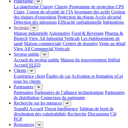
Plateforme
La plateforme Claroty
Claroty Programme de protection CPS
Claire, l’agent de sécurité de l’IA
Inventaire des actifs
Gestion
des risques d'exposition
Protection du réseau
Accès sécurisé
Détection des intrusions
Efficacité opérationnelle
Intégrations
Secteurs
Maison industrielle
Automotive
Food & Beverage
Pharma &
Biotech
View All Industrial Verticals
Les établissements de
santé
Maison commerciale
Centres de données
Vente au détail
View All Commercial Verticals
Secteur public
Accueil du secteur public
Maison du gouvernement fédéral
Accueil SLED
Clients
Expérience client
Études de cas
Activation et formation xCel
pour les clients
Partenaires
Partenaires
Partenaires de l’alliance technologique
Partenaires
de distribution
Connexion du partenaire
Recherche sur les menaces
Team82 Accueil
Threat Intelligence
Tableau de bord de
divulgation des vulnérabilités
Recherche
Discussions
Clé
PGP
Ressources