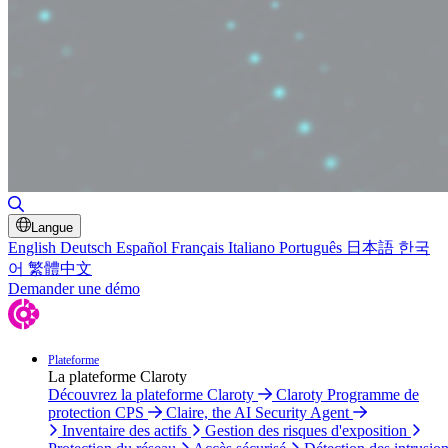
Basculer la recherche
Langue
English
Deutsch
Español
Français
Italiano
Português
日本語
한국
어
繁體中文
Demander une démo
Plateforme
La plateforme Claroty
Découvrez la plateforme Claroty
Claroty Programme de
protection CPS
Claire, the AI Security Agent
Inventaire des actifs
Gestion des risques d'exposition