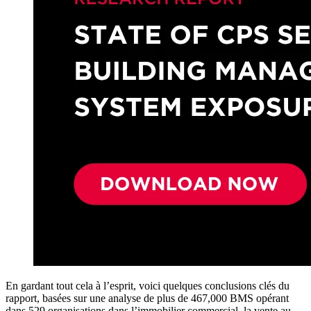
En gardant tout cela à l’esprit, voici quelques conclusions clés du
rapport, basées sur une analyse de plus de 467,000 BMS opérant
dans 529 organisations dans l’immobilier commercial, la vente au