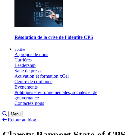
Résolution de la crise de l’identité CPS
Société
À propos de nous
Carrières
Leadership
Salle de presse
Activation et formation xCel
Centre de confiance
Événements
Politiques environnementales, sociales et de
gouvernance
Contactez-nous
Basculer la recherche
Menu
Retour au blog
Claroty Rapport State of CPS