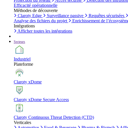
Protection du réseau
Accès sécurisé
Détection des intrusio
Efficacité opérationnelle
Méthodes de découverte
Claroty Edge
Surveillance passive
Requêtes sécurisées
Analyse des fichiers du projet
Enrichissement de l’écosystèm
Intégrations
Afficher toutes les intégrations
Secteurs
Industriel
Plateforme
Claroty xDome
Claroty xDome Secure Access
Claroty Continuous Threat Detection (CTD)
Verticales
Automotive
Food & Beverage
Pharma & Biotech
Affi