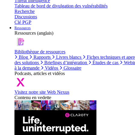
Threat Intelligence
Tableau de bord de divulgation des vulnérabilités
Recherche
Discussions
Clé PGP
Ressources
Ressources (anglais)
Bibliothèque de ressources
Blog
Rapports
Livres blancs
Fiches techniques et aper
des solutions
Briefings d’intégration
Études de cas
Webin
à la demande
Vidéos
Glossaire
Podcasts, articles et vidéos
Visitez notre site Web Nexus
Contenu en vedette