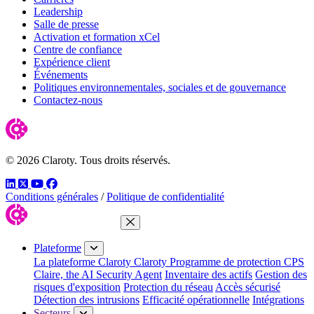
Leadership
Salle de presse
Activation et formation xCel
Centre de confiance
Expérience client
Événements
Politiques environnementales, sociales et de gouvernance
Contactez-nous
© 2026 Claroty. Tous droits réservés.
LinkedIn
Twitter
YouTube
Facebook
Conditions générales
/
Politique de confidentialité
Fermer le menu
Plateforme
La plateforme Claroty
Claroty Programme de protection CPS
Claire, the AI Security Agent
Inventaire des actifs
Gestion des
risques d'exposition
Protection du réseau
Accès sécurisé
Détection des intrusions
Efficacité opérationnelle
Intégrations
Secteurs