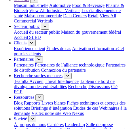
Maison industrielle
Automotive
Food & Beverage
Pharma &
Biotech
View All Industrial Verticals
Les établissements de
santé
Maison commerciale
Data Centers
Retail
View All
Commercial Verticals
Secteur public
Accueil du secteur public
Maison du gouvernement fédéral
Accueil SLED
Clients
Expérience client
Études de cas
Activation et formation xCel
pour les clients
Partenaires
Partenaires
Partenaires de l’alliance technologique
Partenaires
de distribution
Connexion du partenaire
Recherche sur les menaces
Team82 Accueil
Threat Intelligence
Tableau de bord de
divulgation des vulnérabilités
Recherche
Discussions
Clé
PGP
Ressources
Blog
Rapports
Livres blancs
Fiches techniques et aperçus des
solutions
Briefings d’intégration
Études de cas
Webinaires à la
demande
Visitez notre site Web Nexus
Société
À propos de nous
Carrières
Leadership
Salle de presse