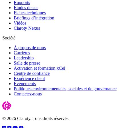
Rapports
Études de cas
Fiches techniques
Briefings d’intégration
Vidéos
Claroty Nexus
Société
À propos de nous
Carrières
Leadership
Salle de presse
Activation et formation xCel
Centre de confiance
Expérience client
Événements
Politiques environnementales, sociales et de gouvernance
Contactez-nous
© 2026 Claroty. Tous droits réservés.
LinkedIn
Twitter
YouTube
Facebook