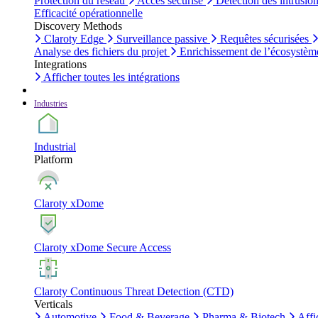
Protection du réseau
Accès sécurisé
Détection des intrusio
Efficacité opérationnelle
Discovery Methods
Claroty Edge
Surveillance passive
Requêtes sécurisées
Analyse des fichiers du projet
Enrichissement de l’écosystèm
Integrations
Afficher toutes les intégrations
Industries
Industrial
Platform
Claroty xDome
Claroty xDome Secure Access
Claroty Continuous Threat Detection (CTD)
Verticals
Automotive
Food & Beverage
Pharma & Biotech
Affi