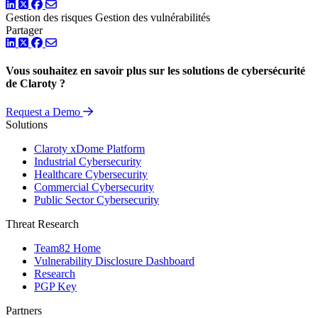
LinkedIn
Twitter
Facebook
Gestion
des risques
Gestion des vulnérabilités
Partager
LinkedIn
Twitter
Facebook
Vous souhaitez en savoir plus sur les solutions de cybersécurité
de Claroty ?
Request a Demo
Solutions
Claroty xDome Platform
Industrial Cybersecurity
Healthcare Cybersecurity
Commercial Cybersecurity
Public Sector Cybersecurity
Threat Research
Team82 Home
Vulnerability Disclosure Dashboard
Research
PGP Key
Partners