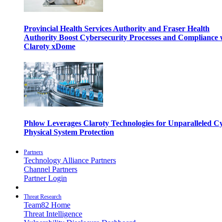
Provincial Health Services Authority and Fraser Health
Authority Boost Cybersecurity Processes and Compliance 
Claroty xDome
Phlow Leverages Claroty Technologies for Unparalleled C
Physical System Protection
Partners
Technology Alliance Partners
Channel Partners
Partner Login
Threat Research
Team82 Home
Threat Intelligence