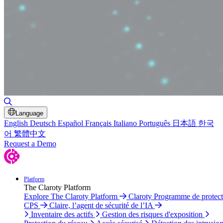
Basculer la recherche
Language
English
Deutsch
Español
Français
Italiano
Português
日本語
한국
어
繁體中文
Request a Demo
Platform
The Claroty Platform
Explore The Claroty Platform
Claroty Programme de protect
CPS
Claire, l’agent de sécurité de l’IA
Inventaire des actifs
Gestion des risques d'exposition