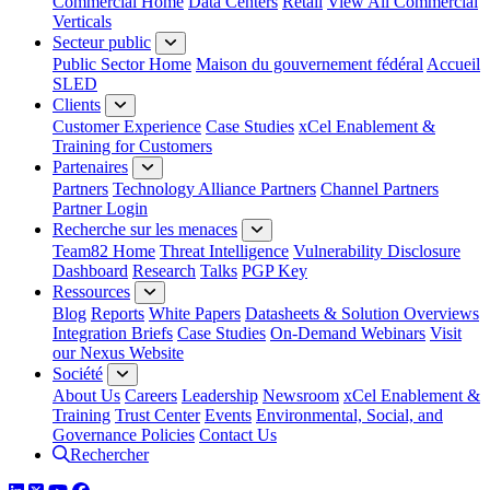
Commercial Home
Data Centers
Retail
View All Commercial
Verticals
Secteur public
Public Sector Home
Maison du gouvernement fédéral
Accueil
SLED
Clients
Customer Experience
Case Studies
xCel Enablement &
Training for Customers
Partenaires
Partners
Technology Alliance Partners
Channel Partners
Partner Login
Recherche sur les menaces
Team82 Home
Threat Intelligence
Vulnerability Disclosure
Dashboard
Research
Talks
PGP Key
Ressources
Blog
Reports
White Papers
Datasheets & Solution Overviews
Integration Briefs
Case Studies
On-Demand Webinars
Visit
our Nexus Website
Société
About Us
Careers
Leadership
Newsroom
xCel Enablement &
Training
Trust Center
Events
Environmental, Social, and
Governance Policies
Contact Us
Rechercher