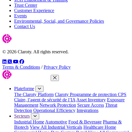
Trust Center
Customer Experience
Events
Environmental, Social, and Governance Policies
Contact Us
© 2026 Claroty. All rights reserved.
LinkedIn
Twitter
YouTube
Facebook
Terms & Conditions
/
Privacy Policy
Fermer le menu
Plateforme
The Claroty Platform
Claroty Programme de protection CPS
Claire, l’agent de sécurité de l’IA
Asset Inventory
Exposure
Management
Network Protection
Secure Access
Threat
Detection
Operational Efficiency
Integrations
Secteurs
Industrial Home
Automotive
Food & Beverage
Pharma &
Biotech
View All Industrial Verticals
Healthcare Home