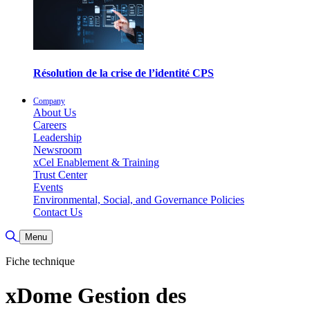
Résolution de la crise de l’identité CPS
Company
About Us
Careers
Leadership
Newsroom
xCel Enablement & Training
Trust Center
Events
Environmental, Social, and Governance Policies
Contact Us
Basculer la recherche
Menu
Fiche technique
xDome Gestion des