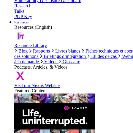
Vulnerability Disclosure Dashboard
Research
Talks
PGP Key
Resources
Resources (English)
Resource Library
Blog
Rapports
Livres blancs
Fiches techniques et aper
des solutions
Briefings d’intégration
Études de cas
Webin
à la demande
Vidéos
Glossaire
Podcasts, Articles, & Videos
Visit our Nexus Website
Featured Content